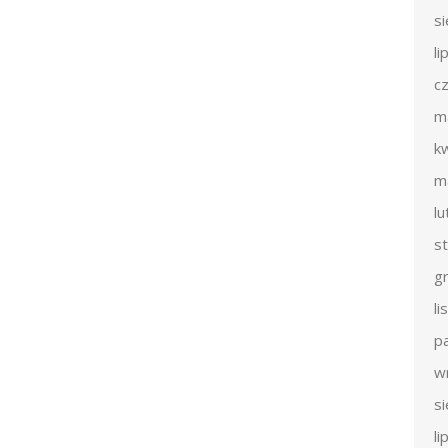
s
li
c
m
k
m
l
s
g
l
p
w
s
li