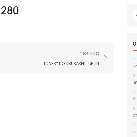
1280
S
fo
O
Next Post
TONERY DO DRUKAREK LUBLIN
c
l
An
c
b