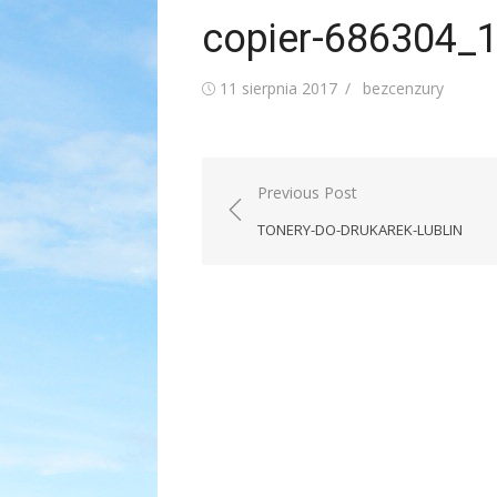
copier-686304_
Posted
Author
11 sierpnia 2017
bezcenzury
on
Nawigacja
Previous Post
wpisu
TONERY-DO-DRUKAREK-LUBLIN