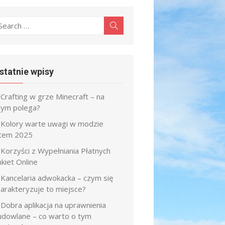
earch
Search
r:
statnie wpisy
Crafting w grze Minecraft – na
zym polega?
Kolory warte uwagi w modzie
atem 2025
Korzyści z Wypełniania Płatnych
kiet Online
Kancelaria adwokacka – czym się
harakteryzuje to miejsce?
Dobra aplikacja na uprawnienia
udowlane – co warto o tym