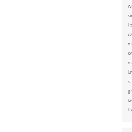
w
s
li
c
m
k
m
l
s
g
k
l