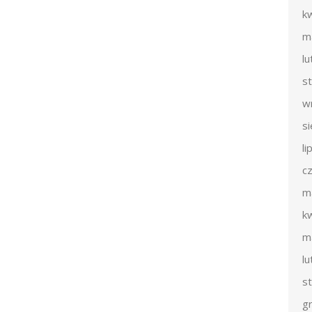
k
m
l
s
w
s
li
c
m
k
m
l
s
g