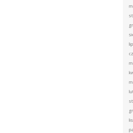
m
s
g
s
li
c
m
k
m
l
s
g
l
p