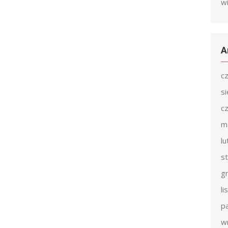
w
A
c
s
c
m
l
s
g
l
p
w