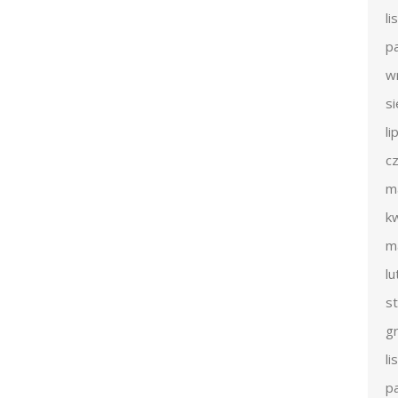
l
p
w
s
li
c
m
k
m
l
s
g
l
p