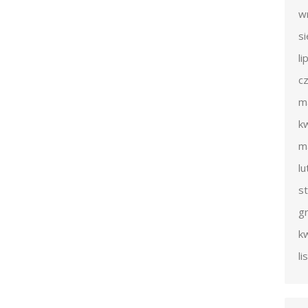
w
s
li
c
m
k
m
l
s
g
k
l