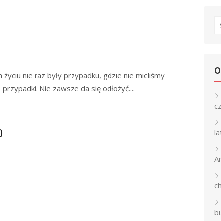
S
fo
?
O
życiu nie raz były przypadku, gdzie nie mieliśmy
 przypadki. Nie zawsze da się odłożyć....
c
0
l
An
c
b