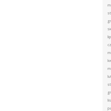
m
s
g
s
li
c
m
k
m
l
s
g
l
p