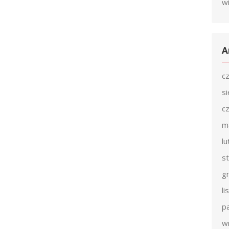
w
A
c
s
c
m
l
s
g
l
p
w