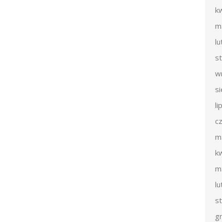
k
m
l
s
w
s
li
c
m
k
m
l
s
g