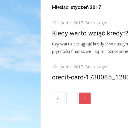
Miesiąc:
styczeń 2017
Posted
12 stycznia 2017
Bez kategorii
on
Kiedy warto wziąć kredyt
Czy warto zaciągnąć kredyt? W naszym 
płynności finansowej. Są to różnorodne
Posted
12 stycznia 2017
Bez kategorii
on
credit-card-1730085_128
Stronicowanie
←
1
2
wpisów