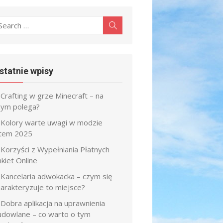
earch
Search
r:
statnie wpisy
Crafting w grze Minecraft – na
zym polega?
Kolory warte uwagi w modzie
atem 2025
Korzyści z Wypełniania Płatnych
kiet Online
Kancelaria adwokacka – czym się
harakteryzuje to miejsce?
Dobra aplikacja na uprawnienia
udowlane – co warto o tym