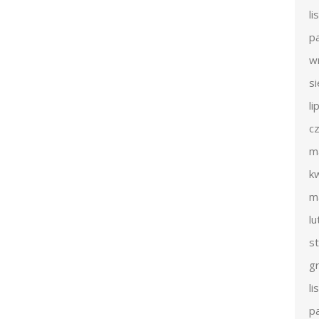
l
p
w
s
li
c
m
k
m
l
s
g
l
p