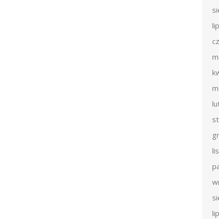
s
li
c
m
k
m
l
s
g
l
p
w
s
li