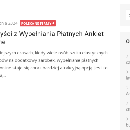
S
fo
rpnia 2024
POLECANE FIRMY
yści z Wypełniania Płatnych Ankiet
ne
O
iejszych czasach, kiedy wiele osób szuka elastycznych
ów na dodatkowy zarobek, wypełnianie płatnych
c
online staje się coraz bardziej atrakcyjną opcją. Jest to
,...
l
An
c
b