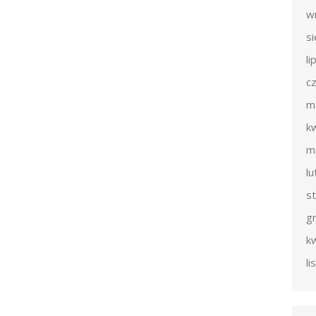
w
s
li
c
m
k
m
l
s
g
k
l