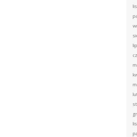
l
p
w
s
li
c
m
k
m
l
s
g
l
p