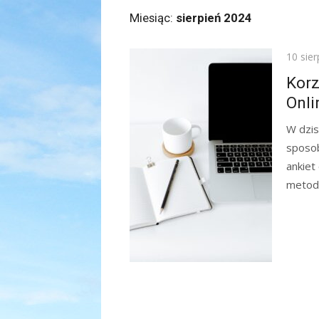
Miesiąc:
sierpień 2024
Posted
10 sie
on
Korz
Onli
W dzis
sposob
ankiet 
metoda