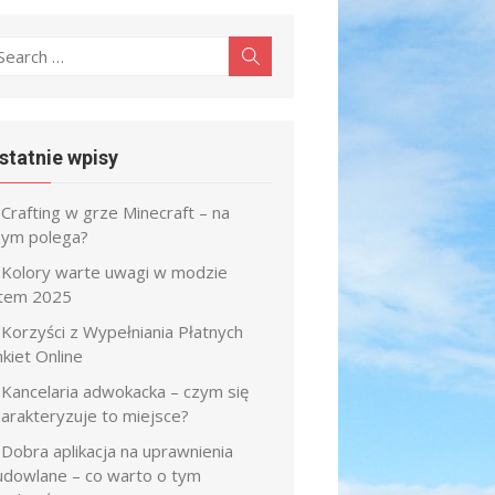
earch
Search
r:
statnie wpisy
Crafting w grze Minecraft – na
zym polega?
Kolory warte uwagi w modzie
atem 2025
Korzyści z Wypełniania Płatnych
kiet Online
Kancelaria adwokacka – czym się
harakteryzuje to miejsce?
Dobra aplikacja na uprawnienia
udowlane – co warto o tym