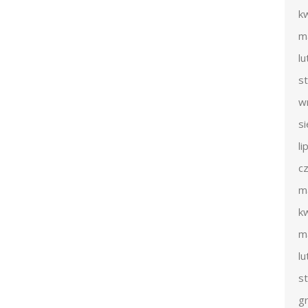
k
m
l
s
w
s
li
c
m
k
m
l
s
g