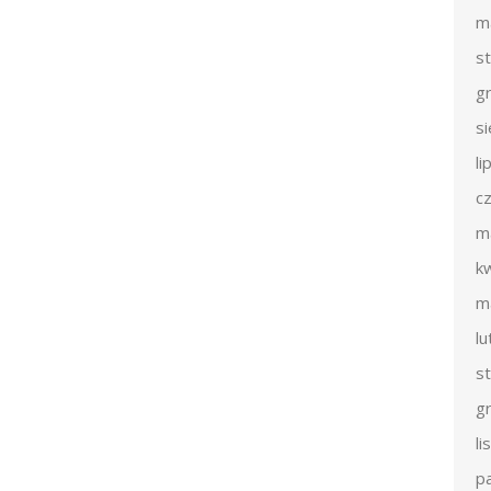
m
s
g
s
li
c
m
k
m
l
s
g
l
p