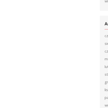
w
A
c
s
c
m
l
s
g
l
p
w