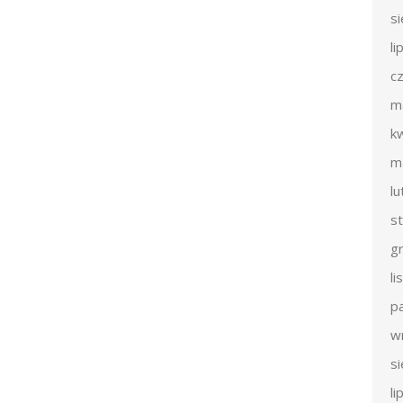
s
li
c
m
k
m
l
s
g
l
p
w
s
li