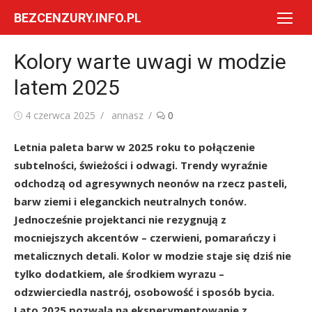
Skip
BEZCENZURY.INFO.PL
to
content
Kolory warte uwagi w modzie
latem 2025
Posted
Author
4 czerwca 2025
annasz
0
on
Letnia paleta barw w 2025 roku to połączenie
subtelności, świeżości i odwagi. Trendy wyraźnie
odchodzą od agresywnych neonów na rzecz pasteli,
barw ziemi i eleganckich neutralnych tonów.
Jednocześnie projektanci nie rezygnują z
mocniejszych akcentów – czerwieni, pomarańczy i
metalicznych detali. Kolor w modzie staje się dziś nie
tylko dodatkiem, ale środkiem wyrazu –
odzwierciedla nastrój, osobowość i sposób bycia.
Lato 2025 pozwala na eksperymentowanie z