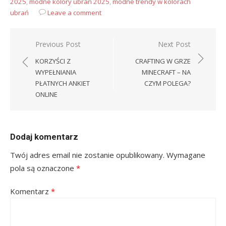
2025
,
modne kolory ubrań 2025
,
modne trendy w kolorach
ubrań
Leave a comment
Nawigacja
Previous Post
Next Post
wpisu
KORZYŚCI Z
CRAFTING W GRZE
WYPEŁNIANIA
MINECRAFT – NA
PŁATNYCH ANKIET
CZYM POLEGA?
ONLINE
Dodaj komentarz
Twój adres email nie zostanie opublikowany.
Wymagane
pola są oznaczone
*
Komentarz
*