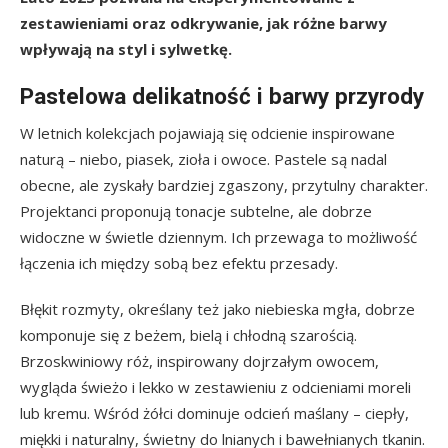
zestawieniami oraz odkrywanie, jak różne barwy
wpływają na styl i sylwetkę.
Pastelowa delikatność i barwy przyrody
W letnich kolekcjach pojawiają się odcienie inspirowane
naturą – niebo, piasek, zioła i owoce. Pastele są nadal
obecne, ale zyskały bardziej zgaszony, przytulny charakter.
Projektanci proponują tonacje subtelne, ale dobrze
widoczne w świetle dziennym. Ich przewaga to możliwość
łączenia ich między sobą bez efektu przesady.
Błękit rozmyty, określany też jako niebieska mgła, dobrze
komponuje się z beżem, bielą i chłodną szarością.
Brzoskwiniowy róż, inspirowany dojrzałym owocem,
wygląda świeżo i lekko w zestawieniu z odcieniami moreli
lub kremu. Wśród żółci dominuje odcień maślany – ciepły,
miękki i naturalny, świetny do lnianych i bawełnianych tkanin.