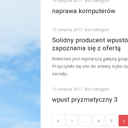
Posted
14 sierpnia 2017
Bez kategorii
on
naprawa komputerów
Posted
13 sierpnia 2017
Bez kategorii
on
Solidny producent wpust
zapoznania się z ofertą
Rolnictwo jest najstarszą gałęzią gospo
Przyczyniło się ono do zmiany trybu ży
zaczęły...
Posted
13 sierpnia 2017
Bez kategorii
on
wpust pryzmatyczny 3
Stronicowanie
←
1
…
4
5
6
wpisów