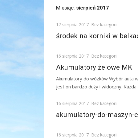
Miesiąc:
sierpień 2017
Posted
17 sierpnia 2017
Bez kategorii
on
środek na korniki w belka
Posted
16 sierpnia 2017
Bez kategorii
on
Akumulatory żelowe MK
Akumulatory do wózków Wybór auta w d
jest on bardzo duży i widoczny. Każd
Posted
16 sierpnia 2017
Bez kategorii
on
akumulatory-do-maszyn-
Posted
16 sierpnia 2017
Bez kategorii