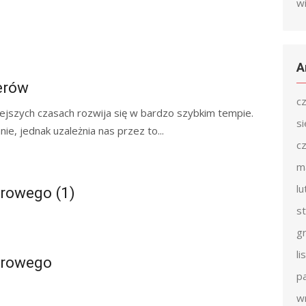
w
A
erów
c
siejszych czasach rozwija się w bardzo szybkim tempie.
s
e, jednak uzależnia nas przez to...
c
m
l
rowego (1)
s
g
l
erowego
p
w