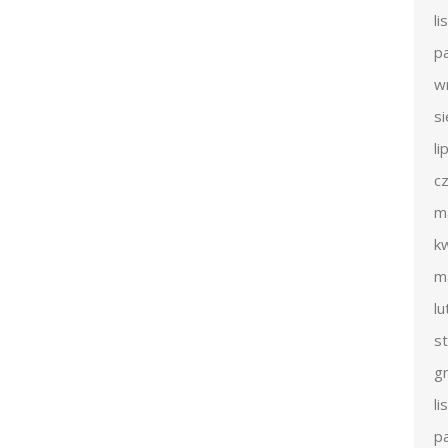
l
p
w
s
li
c
m
k
m
l
s
g
l
p