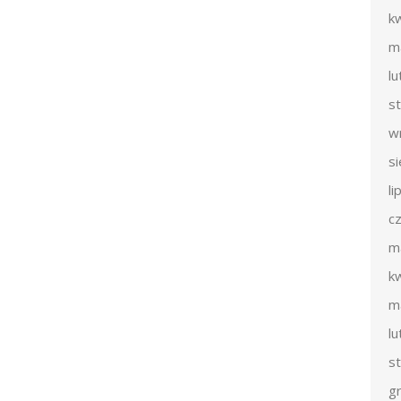
k
m
l
s
w
s
li
c
m
k
m
l
s
g