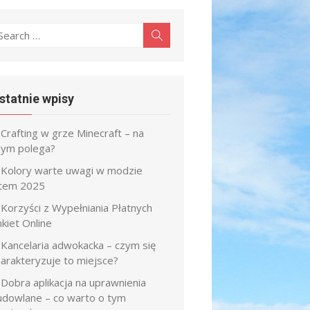
earch
Search
r:
statnie wpisy
Crafting w grze Minecraft – na
zym polega?
Kolory warte uwagi w modzie
atem 2025
Korzyści z Wypełniania Płatnych
kiet Online
Kancelaria adwokacka – czym się
harakteryzuje to miejsce?
Dobra aplikacja na uprawnienia
udowlane – co warto o tym