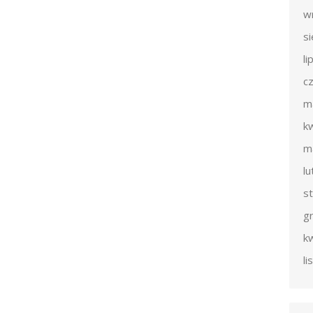
w
s
li
c
m
k
m
l
s
g
k
l