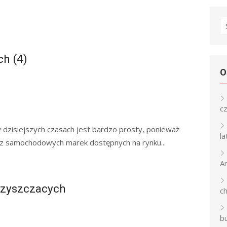
S
fo
ch (4)
O
c
zisiejszych czasach jest bardzo prosty, ponieważ
l
a z samochodowych marek dostępnych na rynku...
An
czyszczacych
c
b