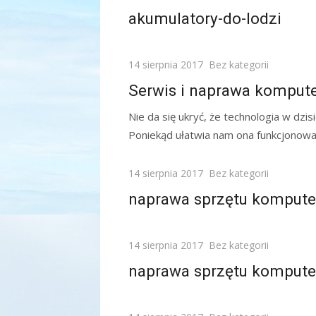
on
akumulatory-do-lodzi
Posted
14 sierpnia 2017
Bez kategorii
on
Serwis i naprawa komput
Nie da się ukryć, że technologia w dzi
Poniekąd ułatwia nam ona funkcjonowani
Posted
14 sierpnia 2017
Bez kategorii
on
naprawa sprzętu kompute
Posted
14 sierpnia 2017
Bez kategorii
on
naprawa sprzętu komput