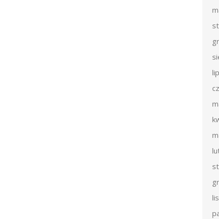
m
s
g
s
li
c
m
k
m
l
s
g
l
p