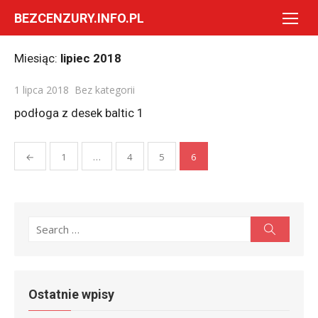
Skip
BEZCENZURY.INFO.PL
to
content
Miesiąc:
lipiec 2018
Posted
1 lipca 2018
Bez kategorii
on
podłoga z desek baltic 1
Stronicowanie
←
1
…
4
5
6
wpisów
Search
Search
for:
Ostatnie wpisy