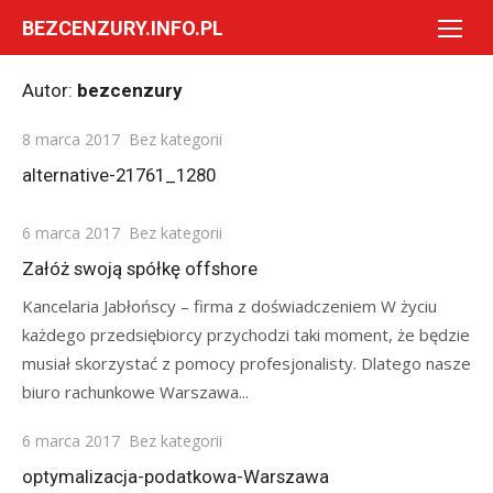
Skip
BEZCENZURY.INFO.PL
to
content
Autor:
bezcenzury
Posted
8 marca 2017
Bez kategorii
on
alternative-21761_1280
Posted
6 marca 2017
Bez kategorii
on
Załóż swoją spółkę offshore
Kancelaria Jabłońscy – firma z doświadczeniem W życiu
każdego przedsiębiorcy przychodzi taki moment, że będzie
musiał skorzystać z pomocy profesjonalisty. Dlatego nasze
biuro rachunkowe Warszawa...
Posted
6 marca 2017
Bez kategorii
on
optymalizacja-podatkowa-Warszawa