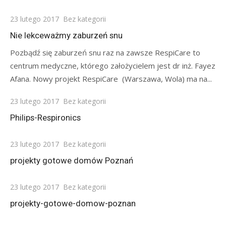
Posted
23 lutego 2017
Bez kategorii
on
Nie lekceważmy zaburzeń snu
Pozbądź się zaburzeń snu raz na zawsze RespiCare to
centrum medyczne, którego założycielem jest dr inż. Fayez
Afana. Nowy projekt RespiCare (Warszawa, Wola) ma na...
Posted
23 lutego 2017
Bez kategorii
on
Philips-Respironics
Posted
23 lutego 2017
Bez kategorii
on
projekty gotowe domów Poznań
Posted
23 lutego 2017
Bez kategorii
on
projekty-gotowe-domow-poznan