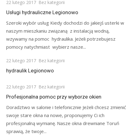
Posted
22 lutego 2017
Bez kategorii
on
Usługi hydrauliczne Legionowo
Szeroki wybór usług Kiedy dochodzi do jakiejś usterki w
naszym mieszkaniu związaną z instalacją wodną,
wzywamy na pomoc hydraulika. Jeżeli potrzebujesz
pomocy natychmiast wybierz nasze...
Posted
22 lutego 2017
Bez kategorii
on
hydraulik Legionowo
Posted
22 lutego 2017
Bez kategorii
on
Profesjonalna pomoc przy wyborze okien
Doradztwo w salonie i telefonicznie Jeżeli chcesz zmienić
swoje stare okna na nowe, proponujemy Ci ich
profesjonalną wymianę. Nasze okna drewniane Toruń
sprawią, że twoje...