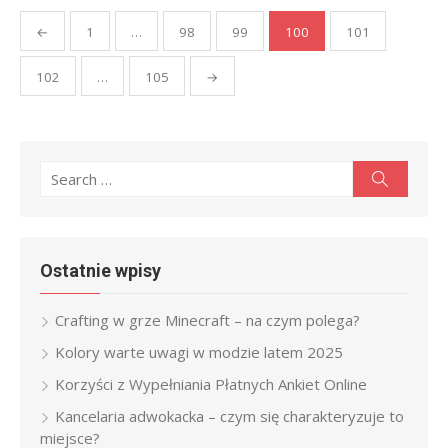
Stronicowanie
←
1
…
98
99
100
101
wpisów
102
…
105
→
Search
Search
for:
Ostatnie wpisy
Crafting w grze Minecraft – na czym polega?
Kolory warte uwagi w modzie latem 2025
Korzyści z Wypełniania Płatnych Ankiet Online
Kancelaria adwokacka – czym się charakteryzuje to
miejsce?