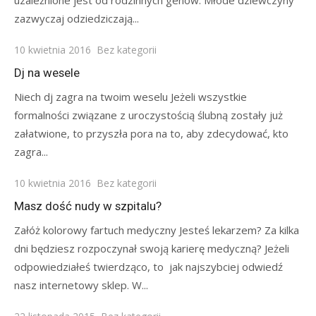
uzależnione jest od rodzinnych genów. Młode dziewczyny
zazwyczaj odziedziczają...
Posted
10 kwietnia 2016
Bez kategorii
on
Dj na wesele
Niech dj zagra na twoim weselu Jeżeli wszystkie
formalności związane z uroczystością ślubną zostały już
załatwione, to przyszła pora na to, aby zdecydować, kto
zagra...
Posted
10 kwietnia 2016
Bez kategorii
on
Masz dość nudy w szpitalu?
Załóż kolorowy fartuch medyczny Jesteś lekarzem? Za kilka
dni będziesz rozpoczynał swoją karierę medyczną? Jeżeli
odpowiedziałeś twierdząco, to jak najszybciej odwiedź
nasz internetowy sklep. W...
Posted