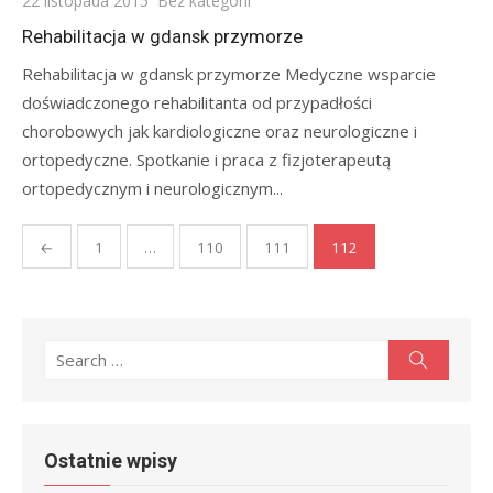
22 listopada 2015
Bez kategorii
on
Rehabilitacja w gdansk przymorze
Rehabilitacja w gdansk przymorze Medyczne wsparcie
doświadczonego rehabilitanta od przypadłości
chorobowych jak kardiologiczne oraz neurologiczne i
ortopedyczne. Spotkanie i praca z fizjoterapeutą
ortopedycznym i neurologicznym...
Stronicowanie
←
1
…
110
111
112
wpisów
Search
Search
for:
Ostatnie wpisy