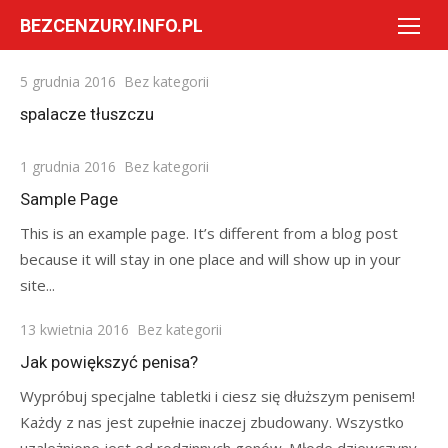
Skip
BEZCENZURY.INFO.PL
to
content
Posted
5 grudnia 2016
Bez kategorii
on
spalacze tłuszczu
Posted
1 grudnia 2016
Bez kategorii
on
Sample Page
This is an example page. It’s different from a blog post
because it will stay in one place and will show up in your
site...
Posted
13 kwietnia 2016
Bez kategorii
on
Jak powiększyć penisa?
Wypróbuj specjalne tabletki i ciesz się dłuższym penisem!
Każdy z nas jest zupełnie inaczej zbudowany. Wszystko