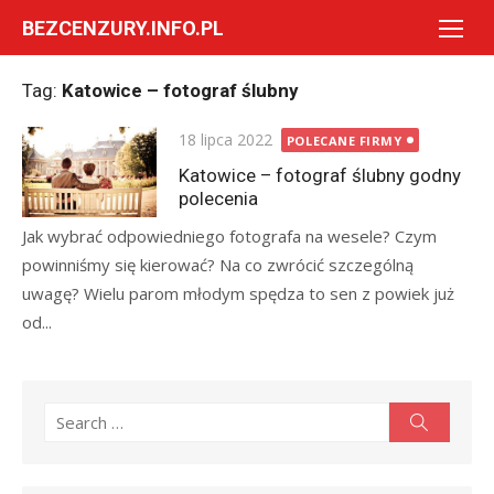
Skip
BEZCENZURY.INFO.PL
to
content
Tag:
Katowice – fotograf ślubny
Posted
18 lipca 2022
POLECANE FIRMY
on
Katowice – fotograf ślubny godny
polecenia
Jak wybrać odpowiedniego fotografa na wesele? Czym
powinniśmy się kierować? Na co zwrócić szczególną
uwagę? Wielu parom młodym spędza to sen z powiek już
od...
Search
Search
for: