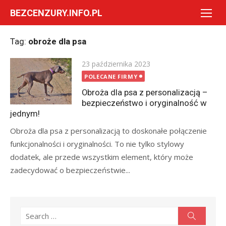
Skip
BEZCENZURY.INFO.PL
to
content
Tag:
obroże dla psa
Posted
23 października 2023
on
POLECANE FIRMY
Obroża dla psa z personalizacją –
bezpieczeństwo i oryginalność w
jednym!
Obroża dla psa z personalizacją to doskonałe połączenie
funkcjonalności i oryginalności. To nie tylko stylowy
dodatek, ale przede wszystkim element, który może
zadecydować o bezpieczeństwie...
Search
Search