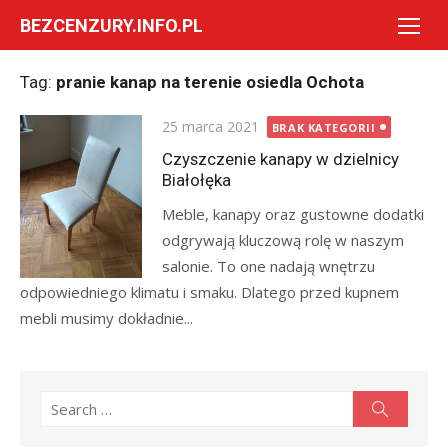
Skip
BEZCENZURY.INFO.PL
to
content
Tag:
pranie kanap na terenie osiedla Ochota
Posted
25 marca 2021
BRAK KATEGORII
on
Czyszczenie kanapy w dzielnicy
Białołęka
Meble, kanapy oraz gustowne dodatki
odgrywają kluczową rolę w naszym
salonie. To one nadają wnętrzu
odpowiedniego klimatu i smaku. Dlatego przed kupnem
mebli musimy dokładnie...
Search
Search
for: