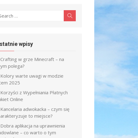
earch
Search
r:
statnie wpisy
Crafting w grze Minecraft – na
zym polega?
Kolory warte uwagi w modzie
atem 2025
Korzyści z Wypełniania Płatnych
kiet Online
Kancelaria adwokacka – czym się
harakteryzuje to miejsce?
Dobra aplikacja na uprawnienia
udowlane – co warto o tym