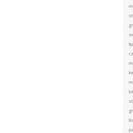
m
s
g
s
li
c
m
k
m
l
s
g
l
p