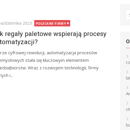
S
fo
ted
października 2023
POLECANE FIRMY
k regały paletowe wspierają procesy
tomatyzacji?
O
rze cyfrowej rewolucji, automatyzacja procesów
emysłowych stała się kluczowym elementem
c
edsiębiorstw. Wraz z rozwojem technologii, firmy
ch i...
l
An
c
b