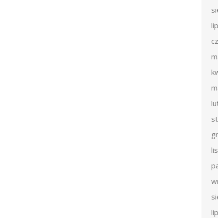
s
li
c
m
k
m
l
s
g
l
p
w
s
li