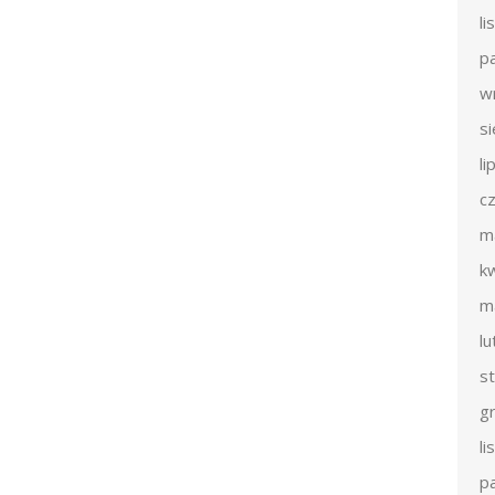
l
p
w
s
li
c
m
k
m
l
s
g
l
p