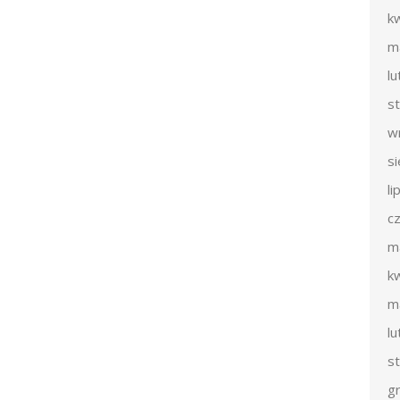
k
m
l
s
w
s
li
c
m
k
m
l
s
g