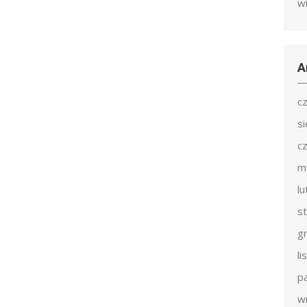
w
A
c
s
c
m
l
s
g
l
p
w