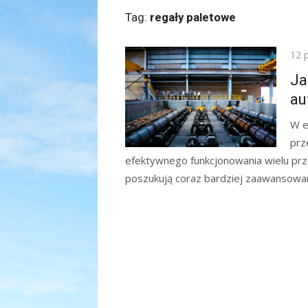
Tag:
regały paletowe
Pos
12 
on
Ja
au
W e
prz
efektywnego funkcjonowania wielu prz
poszukują coraz bardziej zaawansowany