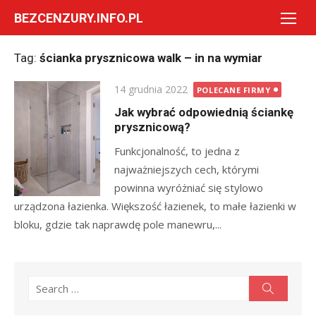
Skip
BEZCENZURY.INFO.PL
to
content
Tag:
ścianka prysznicowa walk – in na wymiar
Posted
14 grudnia 2022
POLECANE FIRMY
on
Jak wybrać odpowiednią ściankę
prysznicową?
Funkcjonalność, to jedna z
najważniejszych cech, którymi
powinna wyróżniać się stylowo
urządzona łazienka. Większość łazienek, to małe łazienki w
bloku, gdzie tak naprawdę pole manewru,...
Search
Search
for: