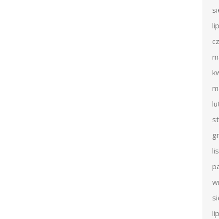
s
li
c
m
k
m
l
s
g
l
p
w
s
li