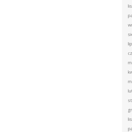
l
p
w
s
li
c
m
k
m
l
s
g
l
p