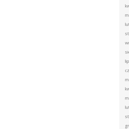
k
m
l
s
w
s
li
c
m
k
m
l
s
g