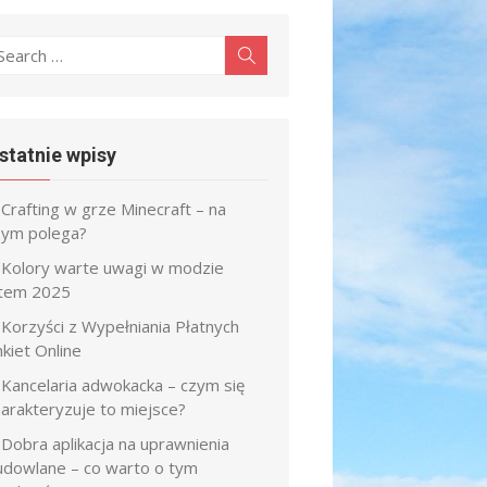
earch
Search
r:
statnie wpisy
Crafting w grze Minecraft – na
zym polega?
Kolory warte uwagi w modzie
atem 2025
Korzyści z Wypełniania Płatnych
kiet Online
Kancelaria adwokacka – czym się
harakteryzuje to miejsce?
Dobra aplikacja na uprawnienia
udowlane – co warto o tym