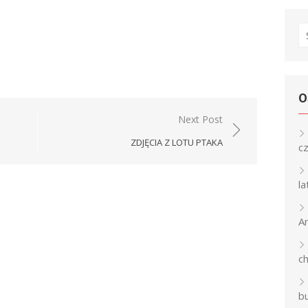
S
fo
O
Next Post
ZDJĘCIA Z LOTU PTAKA
c
l
An
c
b