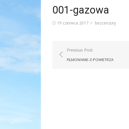
001-gazowa
Posted
Author
19 czerwca 2017
bezcenzury
on
Nawigacja
Previous Post
wpisu
FILMOWANIE-Z-POWIETRZA