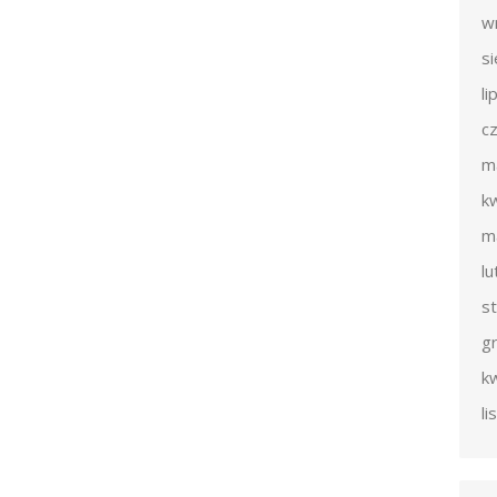
w
s
li
c
m
k
m
l
s
g
k
l