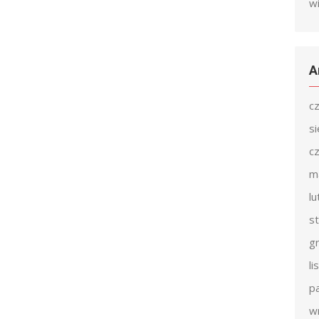
w
A
c
s
c
m
l
s
g
l
p
w