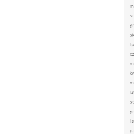
m
s
g
s
li
c
m
k
m
l
s
g
l
p