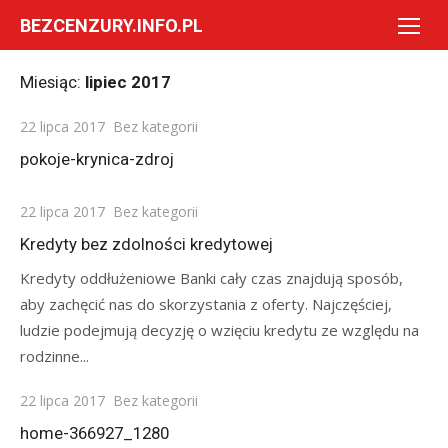
Skip
BEZCENZURY.INFO.PL
to
content
Miesiąc:
lipiec 2017
Posted
22 lipca 2017
Bez kategorii
on
pokoje-krynica-zdroj
Posted
22 lipca 2017
Bez kategorii
on
Kredyty bez zdolności kredytowej
Kredyty oddłużeniowe Banki cały czas znajdują sposób,
aby zachęcić nas do skorzystania z oferty. Najczęściej,
ludzie podejmują decyzję o wzięciu kredytu ze względu na
rodzinne...
Posted
22 lipca 2017
Bez kategorii
on
home-366927_1280