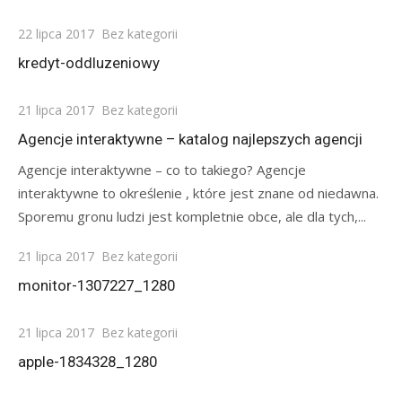
Posted
22 lipca 2017
Bez kategorii
on
kredyt-oddluzeniowy
Posted
21 lipca 2017
Bez kategorii
on
Agencje interaktywne – katalog najlepszych agencji
Agencje interaktywne – co to takiego? Agencje
interaktywne to określenie , które jest znane od niedawna.
Sporemu gronu ludzi jest kompletnie obce, ale dla tych,...
Posted
21 lipca 2017
Bez kategorii
on
monitor-1307227_1280
Posted
21 lipca 2017
Bez kategorii
on
apple-1834328_1280