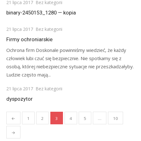
Posted
21 lipca 2017
Bez kategorii
on
binary-2450153_1280 — kopia
Posted
21 lipca 2017
Bez kategorii
on
Firmy ochroniarskie
Ochrona firm Doskonale powinniśmy wiedzieć, że każdy
człowiek lubi czuć się bezpiecznie. Nie spotkamy się z
osobą, której niebezpieczne sytuacje nie przeszkadzałyby.
Ludzie często mają...
Posted
21 lipca 2017
Bez kategorii
on
dyspozytor
Stronicowanie
←
1
2
3
4
5
…
10
wpisów
→