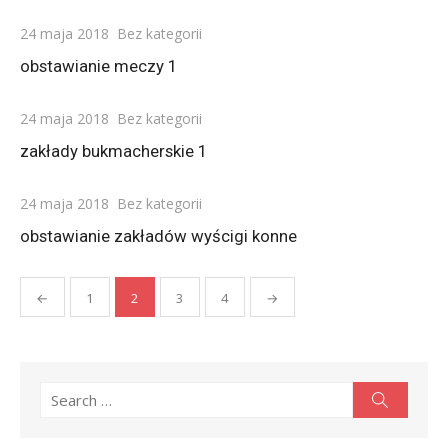
Posted
24 maja 2018
Bez kategorii
on
obstawianie meczy 1
Posted
24 maja 2018
Bez kategorii
on
zakłady bukmacherskie 1
Posted
24 maja 2018
Bez kategorii
on
obstawianie zakładów wyścigi konne
Stronicowanie
←
1
2
3
4
→
wpisów
Search
Search
for: