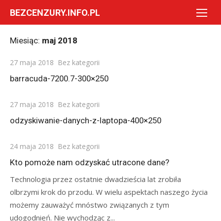
Skip
BEZCENZURY.INFO.PL
to
content
Miesiąc:
maj 2018
Posted
27 maja 2018
Bez kategorii
on
barracuda-7200.7-300×250
Posted
27 maja 2018
Bez kategorii
on
odzyskiwanie-danych-z-laptopa-400×250
Posted
24 maja 2018
Bez kategorii
on
Kto pomoże nam odzyskać utracone dane?
Technologia przez ostatnie dwadzieścia lat zrobiła
olbrzymi krok do przodu. W wielu aspektach naszego życia
możemy zauważyć mnóstwo związanych z tym
udogodnień. Nie wychodząc z...