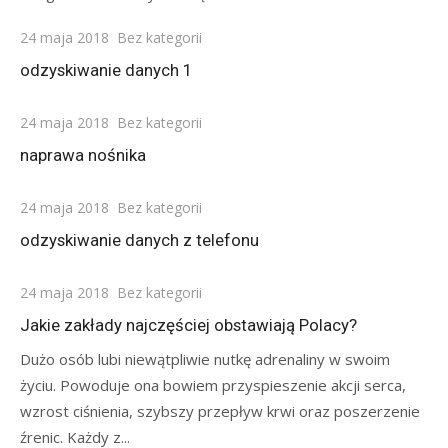
Posted
24 maja 2018
Bez kategorii
on
odzyskiwanie danych 1
Posted
24 maja 2018
Bez kategorii
on
naprawa nośnika
Posted
24 maja 2018
Bez kategorii
on
odzyskiwanie danych z telefonu
Posted
24 maja 2018
Bez kategorii
on
Jakie zakłady najczęściej obstawiają Polacy?
Dużo osób lubi niewątpliwie nutkę adrenaliny w swoim
życiu. Powoduje ona bowiem przyspieszenie akcji serca,
wzrost ciśnienia, szybszy przepływ krwi oraz poszerzenie
źrenic. Każdy z...