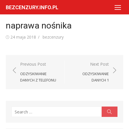
Skip
BEZCENZURY.INFO.PL
to
content
naprawa nośnika
Posted
Author
24 maja 2018
bezcenzury
on
Nawigacja
Previous Post
Next Post
wpisu
ODZYSKIWANIE
ODZYSKIWANIE
DANYCH Z TELEFONU
DANYCH 1
Search
Search
for: