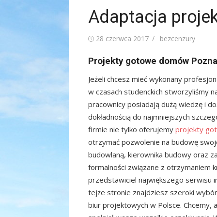
Adaptacja proje
Posted
Author
28 czerwca 2017
bezcenzury
on
Projekty gotowe domów Pozn
Jeżeli chcesz mieć wykonany profesjona
w czasach studenckich stworzyliśmy na
pracownicy posiadają dużą wiedzę i do
dokładnością do najmniejszych szczeg
firmie nie tylko oferujemy
projekty g
otrzymać pozwolenie na budowę swoje
budowlaną, kierownika budowy oraz z
formalności związane z otrzymaniem k
przedstawiciel największego serwisu
tejże stronie znajdziesz szeroki wybó
biur projektowych w Polsce. Chcemy, 