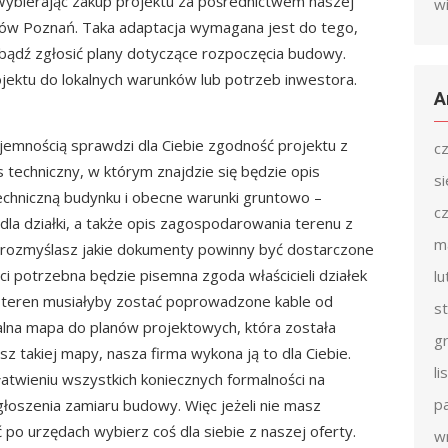
 Wybierając zakup projektu za pośrednictwem naszej
w
tów Poznań. Taka adaptacja wymagana jest do tego,
ądź zgłosić plany dotyczące rozpoczęcia budowy.
jektu do lokalnych warunków lub potrzeb inwestora.
A
jemnością sprawdzi dla Ciebie zgodność projektu z
c
techniczny, w którym znajdzie się będzie opis
s
echniczną budynku i obecne warunki gruntowo –
c
dla działki, a także opis zagospodarowania terenu z
m
rozmyślasz jakie dokumenty powinny być dostarczone
ci potrzebna będzie pisemna zgoda właścicieli działek
l
h teren musiałyby zostać poprowadzone kable od
s
lna mapa do planów projektowych, która została
g
z takiej mapy, nasza firma wykona ją to dla Ciebie.
l
twieniu wszystkich koniecznych formalności na
p
łoszenia zamiaru budowy. Więc jeżeli nie masz
ć po urzędach wybierz coś dla siebie z naszej oferty.
w