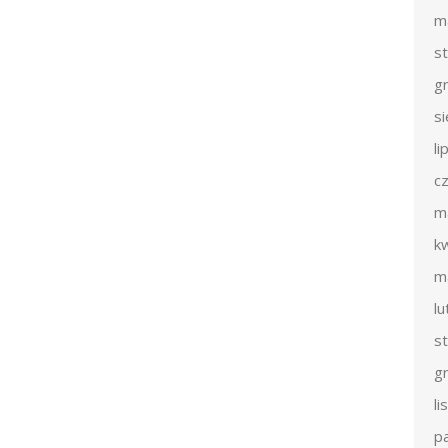
m
s
g
s
li
c
m
k
m
l
s
g
l
p