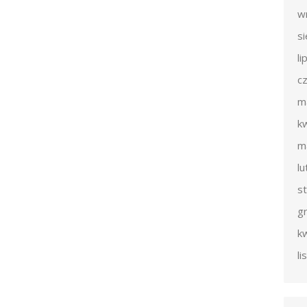
w
s
li
c
m
k
m
l
s
g
k
l