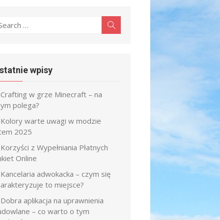
earch
Search
r:
statnie wpisy
Crafting w grze Minecraft – na
zym polega?
Kolory warte uwagi w modzie
atem 2025
Korzyści z Wypełniania Płatnych
kiet Online
Kancelaria adwokacka – czym się
harakteryzuje to miejsce?
Dobra aplikacja na uprawnienia
udowlane – co warto o tym