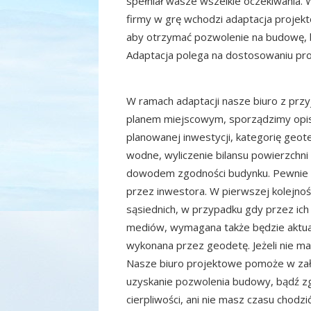
spełniał wasze wszelkie oczekiwania.
firmy w grę wchodzi adaptacja projek
aby otrzymać pozwolenie na budowę, b
Adaptacja polega na dostosowaniu pro
W ramach adaptacji nasze biuro z przy
planem miejscowym, sporządzimy opis 
planowanej inwestycji, kategorię geot
wodne, wyliczenie bilansu powierzchni 
dowodem zgodności budynku. Pewnie 
przez inwestora. W pierwszej kolejnoś
sąsiednich, w przypadku gdy przez ic
mediów, wymagana także będzie aktua
wykonana przez geodetę. Jeżeli nie mas
Nasze biuro projektowe pomoże w zała
uzyskanie pozwolenia budowy, bądź zg
cierpliwości, ani nie masz czasu chodzi