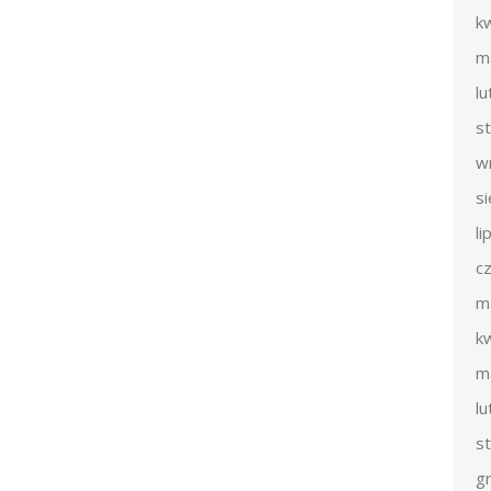
k
m
l
s
w
s
li
c
m
k
m
l
s
g