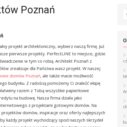
któw Poznań
S
fo
ań
O
lny projekt architektoniczny, wybierz naszą firmę. Już
sze pierwsze projekty. PerfectLINE to miejsce, gdzie
c
świadczenie w tym co robią. Architekt Poznań z
ółów zrealizuje dla Państwa wasz projekt. W naszej
otowe domów Poznań
, ale także macie możliwość
l
go budynku. Z radością pomożemy Ci znaleźć ekipę
ałatwimy razem z Tobą wszystkie papierkowe
An
redytu na budowę. Nasza firma działa jako
 internetowego z projektami gotowymi domów. Na
c
r projektów domów, inspiracje oraz oferty najlepszych
aby każdy projekt wychodzący spod naszych skrzydeł
b