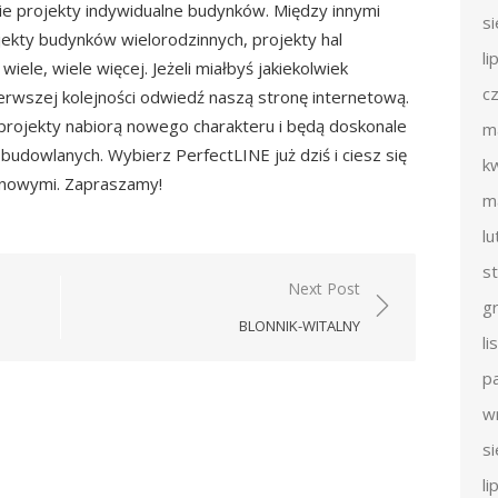
ie projekty indywidualne budynków. Między innymi
s
ekty budynków wielorodzinnych, projekty hal
li
ele, wiele więcej. Jeżeli miałbyś jakiekolwiek
c
pierwszej kolejności odwiedź naszą stronę internetową.
projekty nabiorą nowego charakteru i będą doskonale
m
budowlanych. Wybierz PerfectLINE już dziś i ciesz się
k
lanowymi. Zapraszamy!
m
l
s
Next Post
g
BLONNIK-WITALNY
l
p
w
s
li