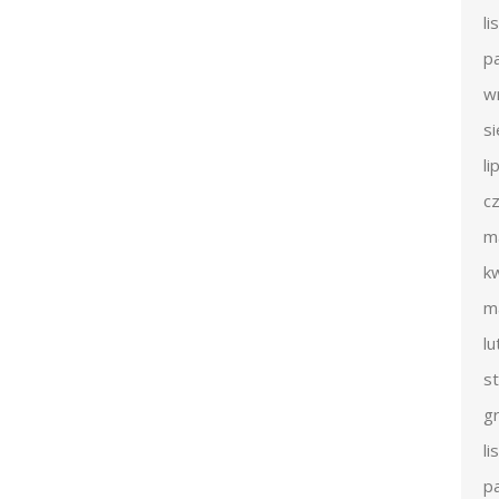
l
p
w
s
li
c
m
k
m
l
s
g
l
p