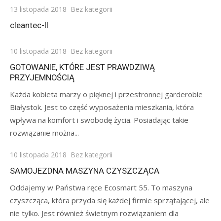
Posted
13 listopada 2018
Bez kategorii
on
cleantec-II
Posted
10 listopada 2018
Bez kategorii
on
GOTOWANIE, KTÓRE JEST PRAWDZIWĄ
PRZYJEMNOŚCIĄ
Każda kobieta marzy o pięknej i przestronnej garderobie
Białystok. Jest to część wyposażenia mieszkania, która
wpływa na komfort i swobodę życia. Posiadając takie
rozwiązanie można...
Posted
10 listopada 2018
Bez kategorii
on
SAMOJEZDNA MASZYNA CZYSZCZĄCA
Oddajemy w Państwa ręce Ecosmart 55. To maszyna
czyszcząca, która przyda się każdej firmie sprzątającej, ale
nie tylko. Jest również świetnym rozwiązaniem dla