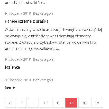
przedsiębiorstw, które...
Posted
9 listopada 2018
Bez kategorii
on
Panele szklane z grafiką
Ostatnimi czasy w wielu aranżacjach wnętrz coraz częściej
pojawiają się, a niekiedy nawet i dominują elementy
szklane. Zastępują przykładowo standardowe kafelki w
przestrzeni międzyszafkowej, a...
Posted
9 listopada 2018
Bez kategorii
on
łazienka
Posted
9 listopada 2018
Bez kategorii
on
lustro
Stronicowanie
←
1
…
15
16
17
18
19
wpisów