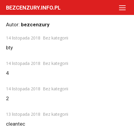
Skip
BEZCENZURY.INFO.PL
to
content
Autor:
bezcenzury
Posted
14 listopada 2018
Bez kategorii
on
bty
Posted
14 listopada 2018
Bez kategorii
on
4
Posted
14 listopada 2018
Bez kategorii
on
2
Posted
13 listopada 2018
Bez kategorii
on
cleantec