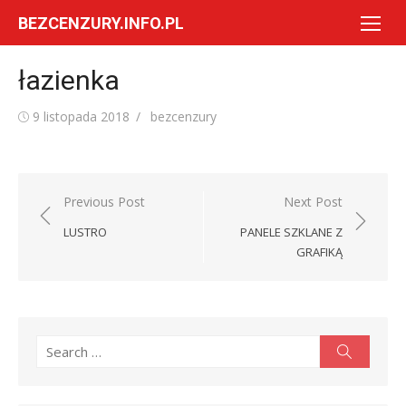
Skip
BEZCENZURY.INFO.PL
to
content
łazienka
Posted
Author
9 listopada 2018
bezcenzury
on
Nawigacja
Previous Post
Next Post
wpisu
LUSTRO
PANELE SZKLANE Z
GRAFIKĄ
Search
Search
for: