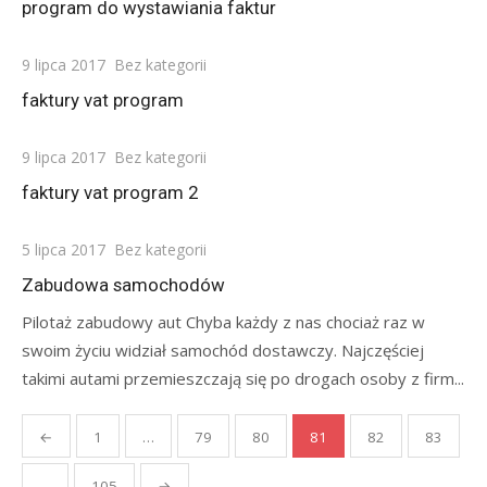
program do wystawiania faktur
Posted
9 lipca 2017
Bez kategorii
on
faktury vat program
Posted
9 lipca 2017
Bez kategorii
on
faktury vat program 2
Posted
5 lipca 2017
Bez kategorii
on
Zabudowa samochodów
Pilotaż zabudowy aut Chyba każdy z nas chociaż raz w
swoim życiu widział samochód dostawczy. Najczęściej
takimi autami przemieszczają się po drogach osoby z firm...
Stronicowanie
←
1
…
79
80
81
82
83
wpisów
…
105
→