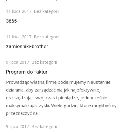
Posted
11 lipca 2017
Bez kategorii
on
3665
Posted
11 lipca 2017
Bez kategorii
on
zamienniki-brother
Posted
9 lipca 2017
Bez kategorii
on
Program do faktur
Prowadząc własną firmę podejmujemy nieustannie
działania, aby zarządzać nią jak najefektywniej,
oszczędzając swój czas i pieniądze, jednocześnie
maksymalizując zyski. Wiele godzin, które moglibyśmy
przeznaczyć na...
Posted
9 lipca 2017
Bez kategorii
on