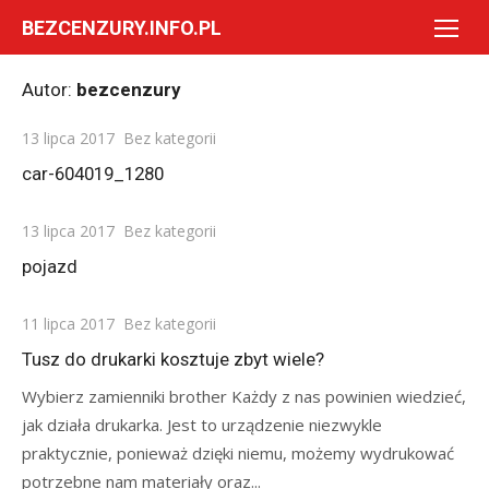
Skip
BEZCENZURY.INFO.PL
to
content
Autor:
bezcenzury
Posted
13 lipca 2017
Bez kategorii
on
car-604019_1280
Posted
13 lipca 2017
Bez kategorii
on
pojazd
Posted
11 lipca 2017
Bez kategorii
on
Tusz do drukarki kosztuje zbyt wiele?
Wybierz zamienniki brother Każdy z nas powinien wiedzieć,
jak działa drukarka. Jest to urządzenie niezwykle
praktycznie, ponieważ dzięki niemu, możemy wydrukować
potrzebne nam materiały oraz...