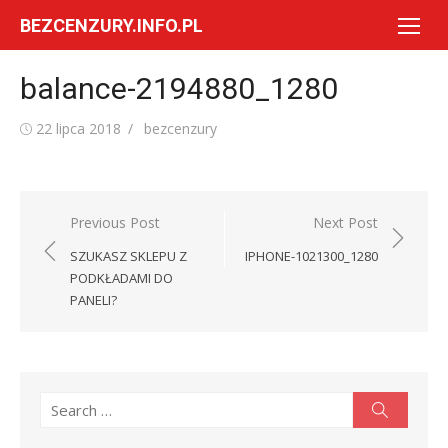
Skip
BEZCENZURY.INFO.PL
to
content
balance-2194880_1280
Posted
Author
22 lipca 2018
bezcenzury
on
Nawigacja
Previous Post
Next Post
wpisu
SZUKASZ SKLEPU Z
IPHONE-1021300_1280
PODKŁADAMI DO
PANELI?
Search
Search
for: