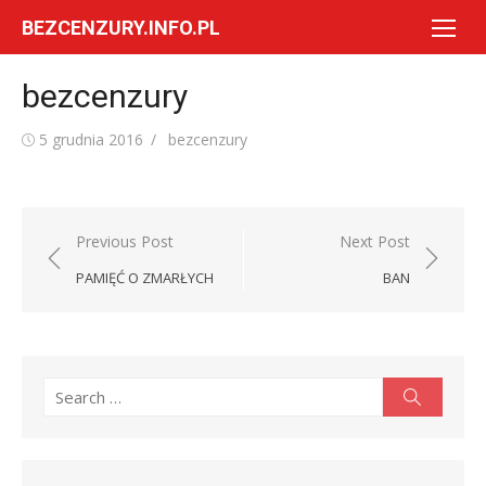
Skip
BEZCENZURY.INFO.PL
to
content
bezcenzury
Posted
Author
5 grudnia 2016
bezcenzury
on
Nawigacja
Previous Post
Next Post
wpisu
PAMIĘĆ O ZMARŁYCH
BAN
Search
Search
for: