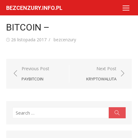
Skip
BEZCENZURY.INFO.PL
to
content
BITCOIN –
Posted
Author
26 listopada 2017
bezcenzury
on
Nawigacja
Previous Post
Next Post
wpisu
PAYBITCOIN
KRYPTOWALUTA
Search
Search
for: