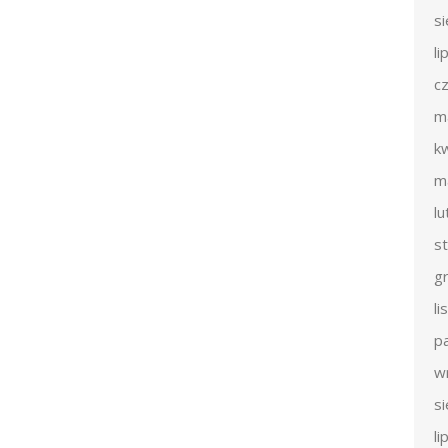
s
li
c
m
k
m
l
s
g
l
p
w
s
li