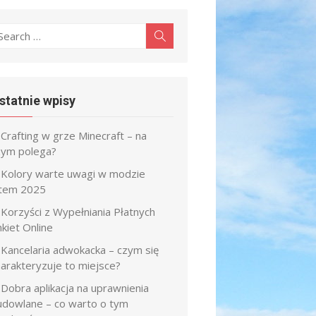
earch
Search
r:
statnie wpisy
Crafting w grze Minecraft – na
zym polega?
Kolory warte uwagi w modzie
atem 2025
Korzyści z Wypełniania Płatnych
kiet Online
Kancelaria adwokacka – czym się
harakteryzuje to miejsce?
Dobra aplikacja na uprawnienia
udowlane – co warto o tym