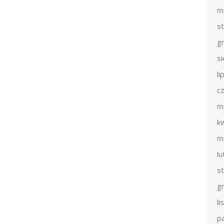
m
s
g
s
li
c
m
k
m
l
s
g
l
p