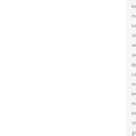
k
m
l
s
w
s
li
c
m
k
m
l
s
g