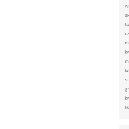
w
s
li
c
m
k
m
l
s
g
k
l