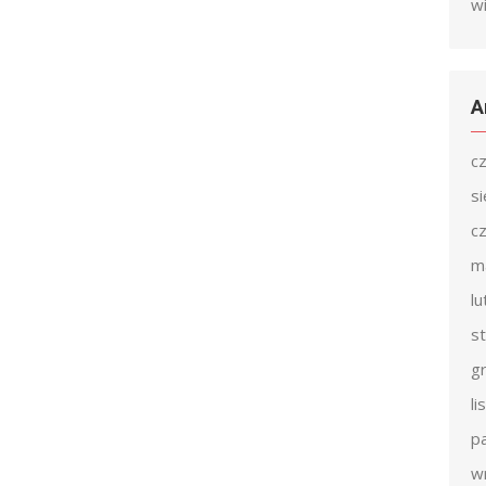
w
A
c
s
c
m
l
s
g
l
p
w