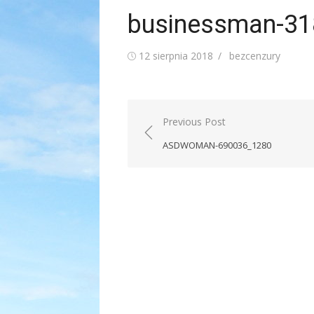
businessman-3
Posted
Author
12 sierpnia 2018
bezcenzury
on
Nawigacja
Previous Post
wpisu
ASDWOMAN-690036_1280