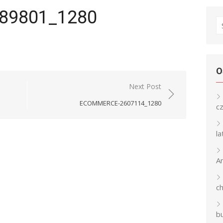
189801_1280
S
fo
O
Next Post
ECOMMERCE-2607114_1280
c
l
An
c
b