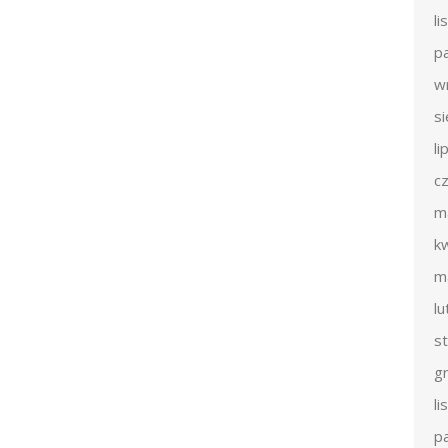
l
p
w
s
li
c
m
k
m
l
s
g
l
p