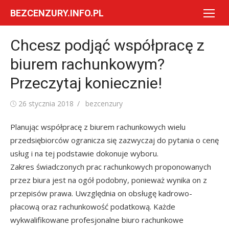
Skip
BEZCENZURY.INFO.PL
to
content
Chcesz podjąć współpracę z
biurem rachunkowym?
Przeczytaj koniecznie!
Posted
Author
26 stycznia 2018
bezcenzury
on
Planując współpracę z biurem rachunkowych wielu
przedsiębiorców ogranicza się zazwyczaj do pytania o cenę
usług i na tej podstawie dokonuje wyboru.
Zakres świadczonych prac rachunkowych proponowanych
przez biura jest na ogół podobny, ponieważ wynika on z
przepisów prawa. Uwzględnia on obsługę kadrowo-
płacową oraz rachunkowość podatkową. Każde
wykwalifikowane profesjonalne biuro rachunkowe