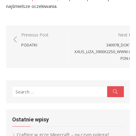
najśmielsze oczekiwania.
Nawigacja
Previous Post
Next Pos
wpisu
PODATKI
340978_DOKTOR
XAUS_LIZA_3900X2250_WWW.GDE
FON.CO
Search
Search
for:
Ostatnie wpisy
Crafting w grze Minecraft – na czym polega?