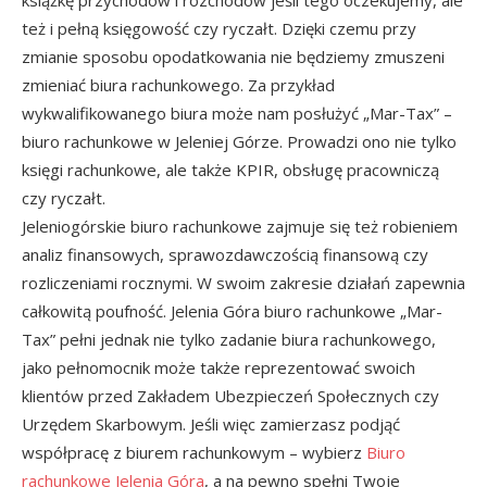
książkę przychodów i rozchodów jeśli tego oczekujemy, ale
też i pełną księgowość czy ryczałt. Dzięki czemu przy
zmianie sposobu opodatkowania nie będziemy zmuszeni
zmieniać biura rachunkowego. Za przykład
wykwalifikowanego biura może nam posłużyć „Mar-Tax” –
biuro rachunkowe w Jeleniej Górze. Prowadzi ono nie tylko
księgi rachunkowe, ale także KPIR, obsługę pracowniczą
czy ryczałt.
Jeleniogórskie biuro rachunkowe zajmuje się też robieniem
analiz finansowych, sprawozdawczością finansową czy
rozliczeniami rocznymi. W swoim zakresie działań zapewnia
całkowitą poufność. Jelenia Góra biuro rachunkowe „Mar-
Tax” pełni jednak nie tylko zadanie biura rachunkowego,
jako pełnomocnik może także reprezentować swoich
klientów przed Zakładem Ubezpieczeń Społecznych czy
Urzędem Skarbowym. Jeśli więc zamierzasz podjąć
współpracę z biurem rachunkowym – wybierz
Biuro
rachunkowe Jelenia Góra
, a na pewno spełni Twoje