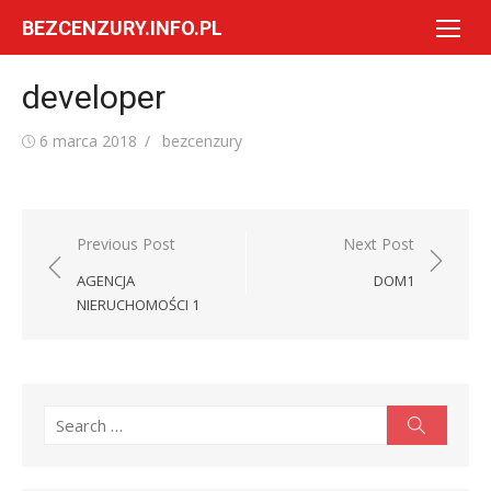
Skip
BEZCENZURY.INFO.PL
to
content
developer
Posted
Author
6 marca 2018
bezcenzury
on
Nawigacja
Previous Post
Next Post
wpisu
AGENCJA
DOM1
NIERUCHOMOŚCI 1
Search
Search
for: