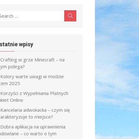
earch
Search
r:
statnie wpisy
Crafting w grze Minecraft – na
zym polega?
Kolory warte uwagi w modzie
atem 2025
Korzyści z Wypełniania Płatnych
kiet Online
Kancelaria adwokacka – czym się
harakteryzuje to miejsce?
Dobra aplikacja na uprawnienia
udowlane – co warto o tym