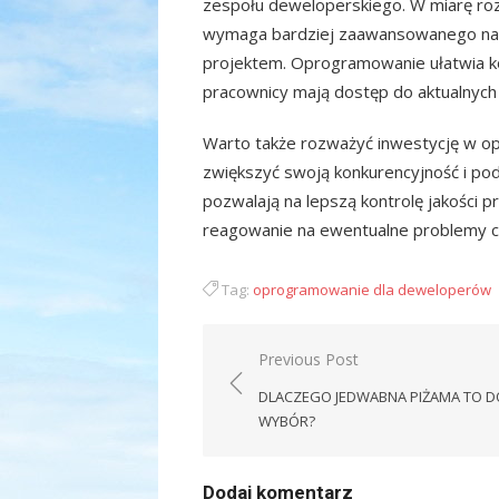
zespołu deweloperskiego. W miarę roz
wymaga bardziej zaawansowanego narz
projektem. Oprogramowanie ułatwia k
pracownicy mają dostęp do aktualnych i
Warto także rozważyć inwestycję w o
zwiększyć swoją konkurencyjność i po
pozwalają na lepszą kontrolę jakości 
reagowanie na ewentualne problemy c
Tag:
oprogramowanie dla deweloperów
Nawigacja
Previous Post
wpisu
DLACZEGO JEDWABNA PIŻAMA TO 
WYBÓR?
Dodaj komentarz