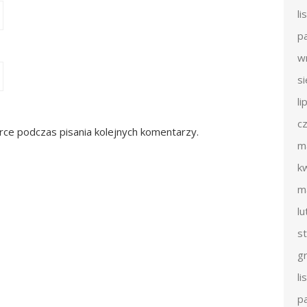
l
p
w
s
li
c
rce podczas pisania kolejnych komentarzy.
m
k
m
l
s
g
l
p