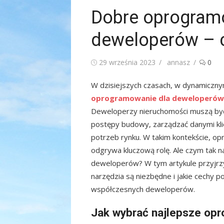
Dobre oprogram
deweloperów – c
Posted
Author
29 września 2023
annasz
0
on
W dzisiejszych czasach, w dynamiczny
oprogramowanie dla deweloperów
Deweloperzy nieruchomości muszą być 
postępy budowy, zarządzać danymi kli
potrzeb rynku. W takim kontekście, op
odgrywa kluczową rolę. Ale czym tak 
deweloperów? W tym artykule przyjrzy
narzędzia są niezbędne i jakie cechy
współczesnych deweloperów.
Jak wybrać najlepsze op