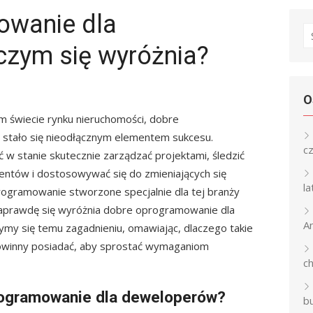
owanie dla
S
zym się wyróżnia?
fo
O
m świecie rynku nieruchomości, dobre
stało się nieodłącznym elementem sukcesu.
c
w stanie skutecznie zarządzać projektami, śledzić
entów i dostosowywać się do zmieniających się
l
rogramowanie stworzone specjalnie dla tej branży
naprawdę się wyróżnia dobre oprogramowanie dla
An
my się temu zagadnieniu, omawiając, dlaczego takie
 powinny posiadać, aby sprostać wymaganiom
c
rogramowanie dla deweloperów?
b