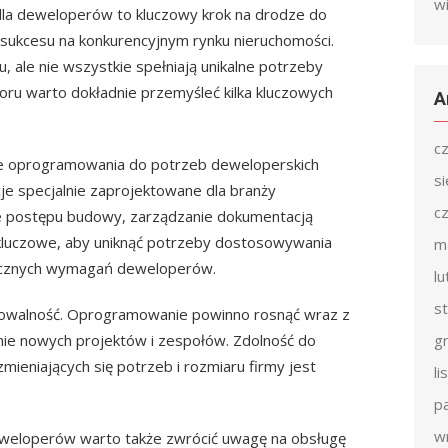
w
la deweloperów to kluczowy krok na drodze do
 sukcesu na konkurencyjnym rynku nieruchomości.
u, ale nie wszystkie spełniają unikalne potrzeby
u warto dokładnie przemyśleć kilka kluczowych
A
c
e oprogramowania do potrzeb deweloperskich
s
cje specjalnie zaprojektowane dla branży
c
ie postępu budowy, zarządzanie dokumentacją
kluczowe, aby uniknąć potrzeby dostosowywania
m
icznych wymagań deweloperów.
l
s
lowalność. Oprogramowanie powinno rosnąć wraz z
ie nowych projektów i zespołów. Zdolność do
g
ieniających się potrzeb i rozmiaru firmy jest
l
p
w
weloperów warto także zwrócić uwagę na obsługę