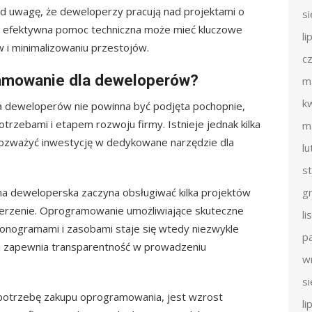
 pod uwagę, że deweloperzy pracują nad projektami o
s
i efektywna pomoc techniczna może mieć kluczowe
li
i minimalizowaniu przestojów.
c
ramowanie dla deweloperów?
m
k
a deweloperów nie powinna być podjęta pochopnie,
trzebami i etapem rozwoju firmy. Istnieje jednak kilka
m
 rozważyć inwestycję w dedykowane narzędzie dla
l
s
ma deweloperska zaczyna obsługiwać kilka projektów
g
szerzenie. Oprogramowanie umożliwiające skuteczne
l
onogramami i zasobami staje się wtedy niezwykle
p
 i zapewnia transparentność w prowadzeniu
w
s
potrzebę zakupu oprogramowania, jest wzrost
li