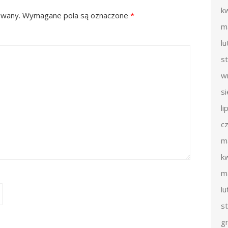
k
owany.
Wymagane pola są oznaczone
*
m
l
s
w
s
li
c
m
k
m
l
s
g