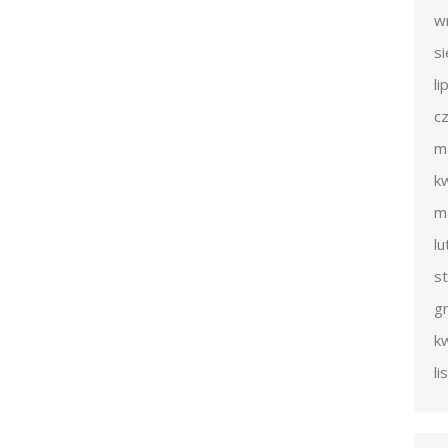
w
s
li
c
m
k
m
l
s
g
k
l