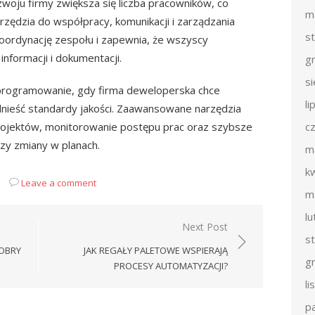
woju firmy zwiększa się liczba pracowników, co
m
ędzia do współpracy, komunikacji i zarządzania
s
oordynację zespołu i zapewnia, że wszyscy
nformacji i dokumentacji.
g
s
programowanie, gdy firma deweloperska chce
li
dnieść standardy jakości. Zaawansowane narzędzia
projektów, monitorowanie postępu prac oraz szybsze
c
zy zmiany w planach.
m
k
Leave a comment
m
l
Next Post
s
DOBRY
JAK REGAŁY PALETOWE WSPIERAJĄ
g
PROCESY AUTOMATYZACJI?
l
p