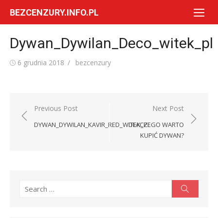
Skip
BEZCENZURY.INFO.PL
to
content
Dywan_Dywilan_Deco_witek_pl
Posted
Author
6 grudnia 2018
bezcenzury
on
Nawigacja
Previous Post
Next Post
wpisu
DYWAN_DYWILAN_KAVIR_RED_WITEK_PL
DLACZEGO WARTO
KUPIĆ DYWAN?
Search
Search
for: