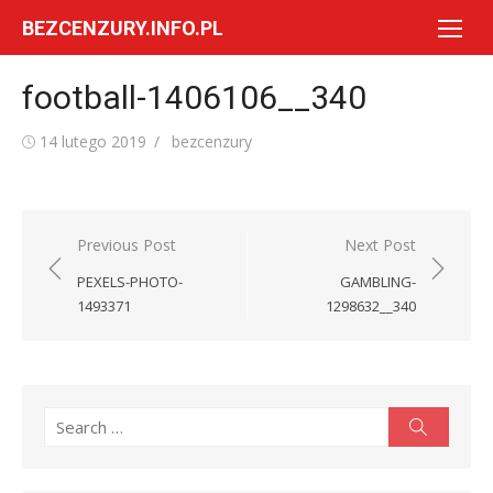
Skip
BEZCENZURY.INFO.PL
to
content
football-1406106__340
Posted
Author
14 lutego 2019
bezcenzury
on
Nawigacja
Previous Post
Next Post
wpisu
PEXELS-PHOTO-
GAMBLING-
1493371
1298632__340
Search
Search
for: