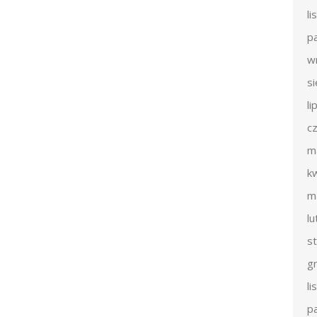
l
p
w
s
li
c
m
k
m
l
s
g
l
p