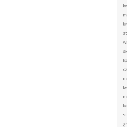
k
m
l
s
w
s
li
c
m
k
m
l
s
g