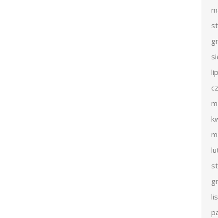
m
s
g
s
li
c
m
k
m
l
s
g
l
p