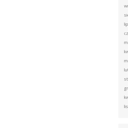
w
s
li
c
m
k
m
l
s
g
k
l