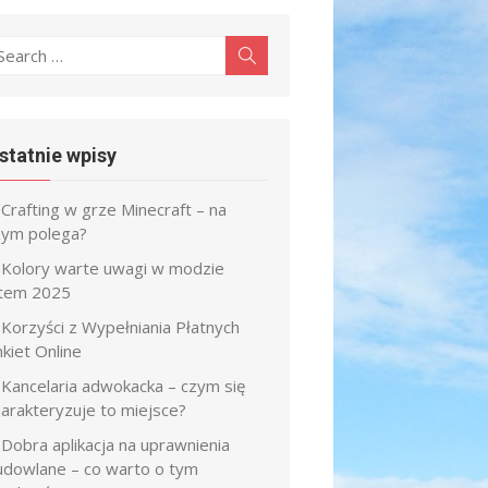
earch
Search
r:
statnie wpisy
Crafting w grze Minecraft – na
zym polega?
Kolory warte uwagi w modzie
atem 2025
Korzyści z Wypełniania Płatnych
kiet Online
Kancelaria adwokacka – czym się
harakteryzuje to miejsce?
Dobra aplikacja na uprawnienia
udowlane – co warto o tym