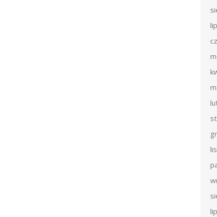
s
li
c
m
k
m
l
s
g
l
p
w
s
li