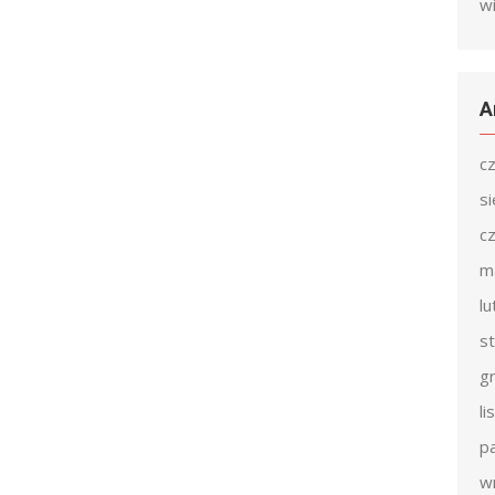
w
A
c
s
c
m
l
s
g
l
p
w