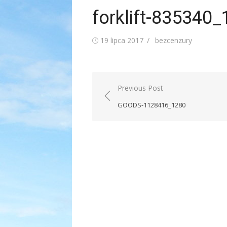
forklift-835340
Posted
Author
19 lipca 2017
bezcenzury
on
Nawigacja
Previous Post
wpisu
GOODS-1128416_1280