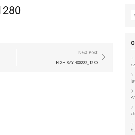
_1280
S
fo
O
Next Post
HIGH-BAY-408222_1280
c
l
An
c
b