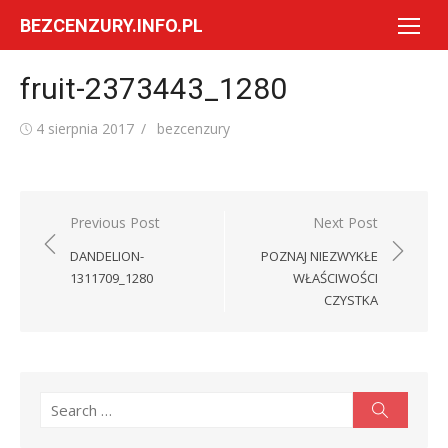
Skip
BEZCENZURY.INFO.PL
to
content
fruit-2373443_1280
Posted
Author
4 sierpnia 2017
bezcenzury
on
Nawigacja
Previous Post
Next Post
wpisu
DANDELION-
POZNAJ NIEZWYKŁE
1311709_1280
WŁAŚCIWOŚCI
CZYSTKA
Search
Search
for: