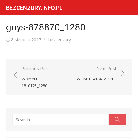
Skip
BEZCENZURY.INFO.PL
to
content
guys-878870_1280
Posted
Author
8 sierpnia 2017
bezcenzury
on
Nawigacja
Previous Post
Next Post
wpisu
WOMAN-
WOMEN-418452_1280
1810175_1280
Search
Search
for: