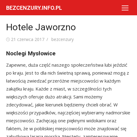
Skip
BEZCENZURY.INFO.PL
to
content
Hotele Jaworzno
Posted
Author
21 czerwca 2017
bezcenzury
on
Noclegi Mysłowice
Zapewne, duża część naszego społeczeństwa lubi jeździć
po kraju. Jest to dla nich świetną sprawą, ponieważ mogą z
łatwością zwiedzać przeróżne miejscowości w każdym
zakątku kraju. Każde z miast, w szczególności tych
większych oferuje dużo atrakcji. Sami możemy
zdecydować, jakie kierunek będziemy chcieli obrać. W
większości przypadków, najczęściej wybieramy nadmorskie
miejscowości. Zachęcają one pięknymi widokami oraz
faktem, że w pobliskiej miejscowości może znajdować się
zabytkowa lararia morska. Niestety, zainteresowanie