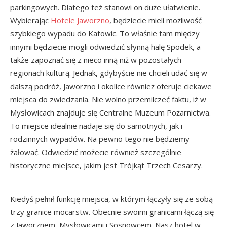
parkingowych. Dlatego też stanowi on duże ułatwienie.
Wybierając
Hotele Jaworzno
, będziecie mieli możliwość
szybkiego wypadu do Katowic. To właśnie tam między
innymi będziecie mogli odwiedzić słynną halę Spodek, a
także zapoznać się z nieco inną niż w pozostałych
regionach kulturą. Jednak, gdybyście nie chcieli udać się w
dalszą podróż, Jaworzno i okolice również oferuje ciekawe
miejsca do zwiedzania. Nie wolno przemilczeć faktu, iż w
Mysłowicach znajduje się Centralne Muzeum Pożarnictwa.
To miejsce idealnie nadaje się do samotnych, jak i
rodzinnych wypadów. Na pewno tego nie będziemy
żałować. Odwiedzić możecie również szczególnie
historyczne miejsce, jakim jest Trójkąt Trzech Cesarzy.
Kiedyś pełnił funkcję miejsca, w którym łączyły się ze sobą
trzy granice mocarstw. Obecnie swoimi granicami łączą się
z Jaworznem, Mysłowicami i Sosnowcem. Nasz hotel w