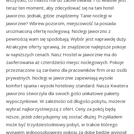
wszystko, co miasto ma do zaoferowania. I to właśnie jest
teraz ten moment, aby zdecydować się na tani hotel
Jaworzno. Jednak, gdzie znajdziemy Tanie noclegi w
Jaworznie? Wbrew pozorom, miejscowość ta posiada
urozmaiconą ofertę noclegową. Noclegi Jaworzno z
pewnością wam się spodobają. Wybór jest naprawdę duży.
Atrakcyjne oferty sprawią, że znajdziecie najlepsze pokoje
w najniższych cenach. Nasz Hostel w Jaworznie ma do
zaoferowania aż czterdzieści miejsc noclegowych. Pokoje
przeznaczone są zarówno dla pracowników firm oraz osób
prywatnych. Noclegi w Jaworznie zapewniają wysoki
komfort spania i wysoki hotelowy standard. Nasza Kwatera
jaworzno stworzyła dla swoich gości unikatowe pakiety
wypoczynkowe. W zależności od długości pobytu, możecie
wybrać najkorzystniejszą z ofert. Ceny za pokój będą
niższe, jeżeli zdecydujemy się zostać dłużej. Przykładem
może być trzydziestodniowy pobyt, w trakcie którego
wynajem jednoosobowego pokoju za dobę będzie wynosił