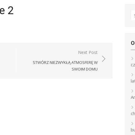
e 2
S
fo
O
Next Post
STWÓRZ NIEZWYKŁĄ ATMOSFERĘ W
c
SWOIM DOMU
l
An
c
b