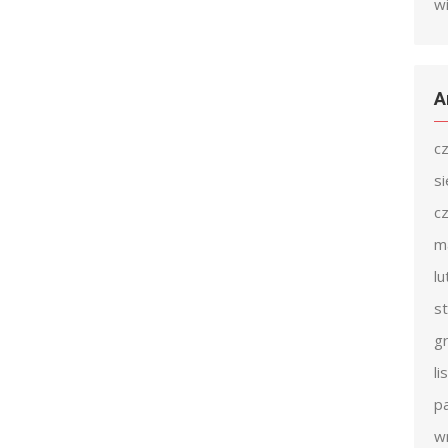
w
A
c
s
c
m
l
s
g
l
p
w