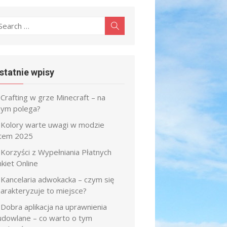
earch
Search
r:
statnie wpisy
Crafting w grze Minecraft – na
zym polega?
Kolory warte uwagi w modzie
atem 2025
Korzyści z Wypełniania Płatnych
kiet Online
Kancelaria adwokacka – czym się
harakteryzuje to miejsce?
Dobra aplikacja na uprawnienia
udowlane – co warto o tym