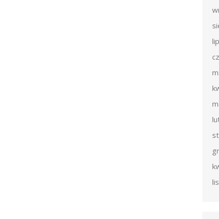
w
s
li
c
m
k
m
l
s
g
k
l