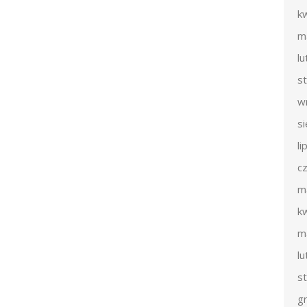
k
m
l
s
w
s
li
c
m
k
m
l
s
g