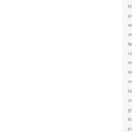
l
p
w
s
li
c
m
k
m
l
s
g
l
p