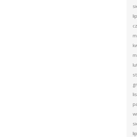
s
li
c
m
k
m
l
s
g
l
p
w
s
li