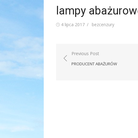
lampy abażurow
Posted
Author
4 lipca 2017
bezcenzury
on
Nawigacja
Previous Post
wpisu
PRODUCENT ABAŻURÓW