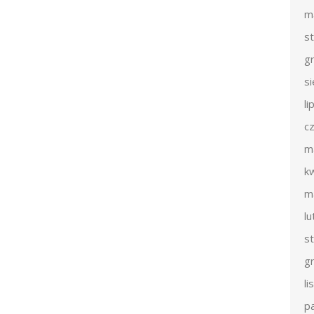
m
s
g
s
li
c
m
k
m
l
s
g
l
p