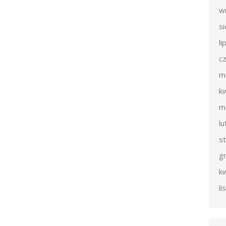
w
s
li
c
m
k
m
l
s
g
k
l