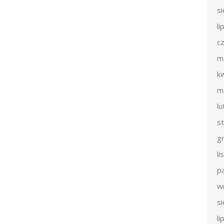
s
li
c
m
k
m
l
s
g
l
p
w
s
li