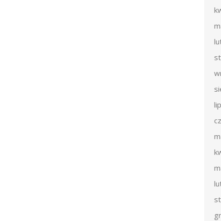
k
m
l
s
w
s
li
c
m
k
m
l
s
g