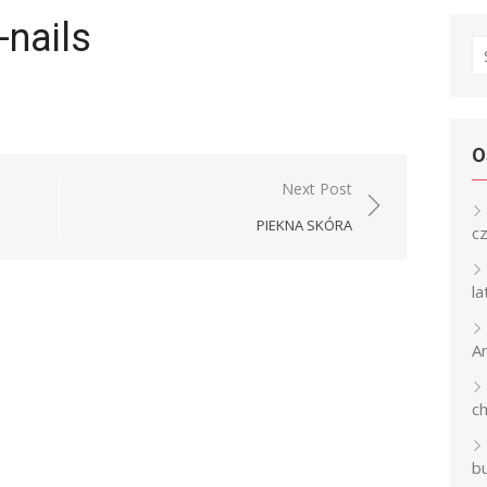
-nails
S
fo
O
Next Post
PIEKNA SKÓRA
c
l
An
c
b