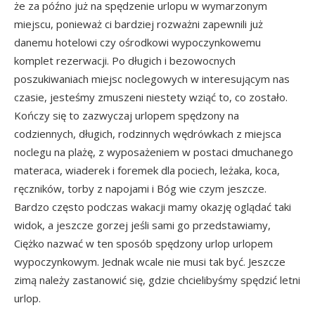
że za późno już na spędzenie urlopu w wymarzonym
miejscu, ponieważ ci bardziej rozważni zapewnili już
danemu hotelowi czy ośrodkowi wypoczynkowemu
komplet rezerwacji. Po długich i bezowocnych
poszukiwaniach miejsc noclegowych w interesującym nas
czasie, jesteśmy zmuszeni niestety wziąć to, co zostało.
Kończy się to zazwyczaj urlopem spędzony na
codziennych, długich, rodzinnych wędrówkach z miejsca
noclegu na plażę, z wyposażeniem w postaci dmuchanego
materaca, wiaderek i foremek dla pociech, leżaka, koca,
ręczników, torby z napojami i Bóg wie czym jeszcze.
Bardzo często podczas wakacji mamy okazję oglądać taki
widok, a jeszcze gorzej jeśli sami go przedstawiamy,
Ciężko nazwać w ten sposób spędzony urlop urlopem
wypoczynkowym. Jednak wcale nie musi tak być. Jeszcze
zimą należy zastanowić się, gdzie chcielibyśmy spędzić letni
urlop.