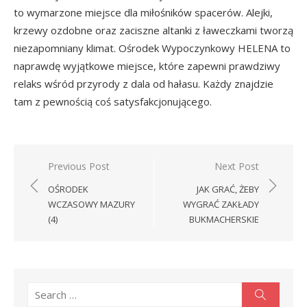
to wymarzone miejsce dla miłośników spacerów. Alejki,
krzewy ozdobne oraz zaciszne altanki z ławeczkami tworzą
niezapomniany klimat. Ośrodek Wypoczynkowy HELENA to
naprawdę wyjątkowe miejsce, które zapewni prawdziwy
relaks wśród przyrody z dala od hałasu. Każdy znajdzie
tam z pewnością coś satysfakcjonującego.
Nawigacja
Previous Post
Next Post
wpisu
OŚRODEK
JAK GRAĆ, ŻEBY
WCZASOWY MAZURY
WYGRAĆ ZAKŁADY
(4)
BUKMACHERSKIE
Search
Search