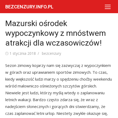
Skip
BEZCENZURY.INFO.PL
to
content
Mazurski ośrodek
wypoczynkowy z mnóstwem
atrakcji dla wczasowiczów!
Posted
Author
1 stycznia 2018
bezcenzury
on
Sezon zimowy kojarzy nam się zazwyczaj z wypoczynkiem
w górach oraz uprawianiem sportów zimowych. To czas,
kiedy większość ludzi marzy o spędzeniu choćby weekendu
wśród malowniczo ośnieżonych szczytów górskich.
Niewiele jest ludzi, którzy myślą wtedy o zaplanowaniu
letnich wakacji. Bardzo często zdarza się, że wraz z
nadejściem słonecznych i gorących dni stwierdzamy, że
czas zaplanować letni urlop. Niestety zwykle okazuje się,