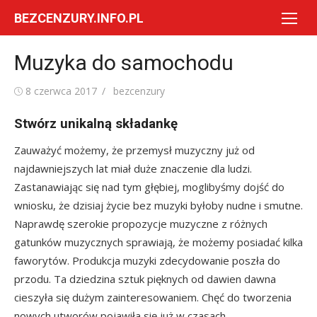
Skip
BEZCENZURY.INFO.PL
to
content
Muzyka do samochodu
Posted
Author
8 czerwca 2017
bezcenzury
on
Stwórz unikalną składankę
Zauważyć możemy, że przemysł muzyczny już od
najdawniejszych lat miał duże znaczenie dla ludzi.
Zastanawiając się nad tym głębiej, moglibyśmy dojść do
wniosku, że dzisiaj życie bez muzyki byłoby nudne i smutne.
Naprawdę szerokie propozycje muzyczne z różnych
gatunków muzycznych sprawiają, że możemy posiadać kilka
faworytów. Produkcja muzyki zdecydowanie poszła do
przodu. Ta dziedzina sztuk pięknych od dawien dawna
cieszyła się dużym zainteresowaniem. Chęć do tworzenia
nowych utworów pojawiła się już w czasach