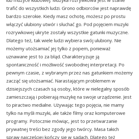
lub muzyce klubowej. Muzyka rozrywkowa jest w stanie
trafić do wszystkich ludzi. Grono odbiorców jest naprawdę
bardzo szerokie. Kiedy masz ochotę, możesz po prostu
włączyć ulubiony utwór i słuchać go. Pod pojęciem muzyki
rozrywkowej ukryte zostały wszystkie gatunki muzyczne.
Dlatego też, tak wiele ludzi wybiera swój ulubiony. Nie
możemy utożsamiać jej tylko z popem, ponieważ
uznawane jest to za błąd. Charakteryzuje ją
spontaniczność i możliwość swobodnej interpretacji. Po
pewnym czasie, z wybranym przez nas gatunkiem możemy
zacząć się utożsamiać. Narastającym problemem w
dzisiejszych czasach są osoby, które w nielegalny sposób
zamieszczają i pobierają muzykę na swoje urządzenie. Jest
to piractwo medialne. Używając tego pojęcia, nie mamy
tylko na myśli muzyki, ale także filmy oraz komputerowe
programy. Potocznie mówiąc, jest to przetwarzanie
prywatnej treści bez zgody jego twórcy. Masa takich
spraw najczęściej kończy się w sądach. Dlatego też