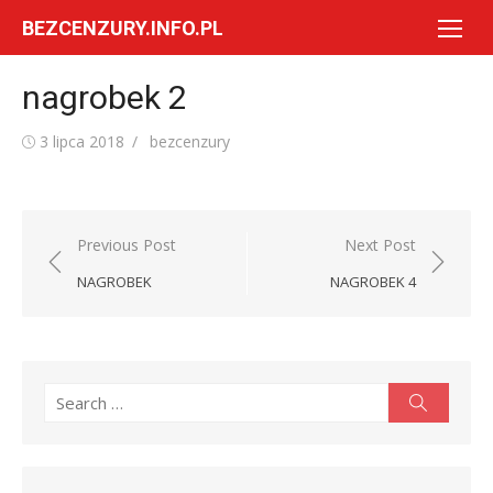
Skip
BEZCENZURY.INFO.PL
to
content
nagrobek 2
Posted
Author
3 lipca 2018
bezcenzury
on
Nawigacja
Previous Post
Next Post
wpisu
NAGROBEK
NAGROBEK 4
Search
Search
for: