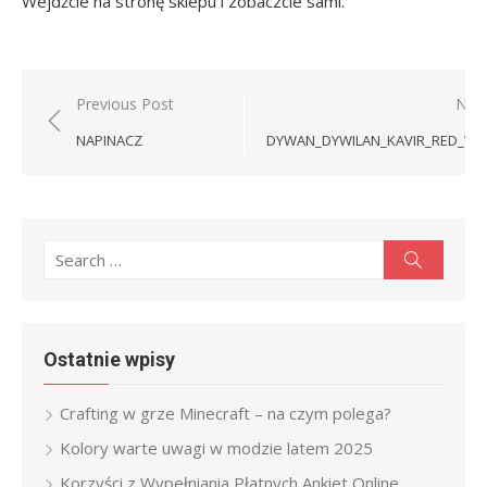
Wejdźcie na stronę sklepu i zobaczcie sami.
Nawigacja
Previous Post
Next
wpisu
NAPINACZ
DYWAN_DYWILAN_KAVIR_RED_WIT
Search
Search
for:
Ostatnie wpisy
Crafting w grze Minecraft – na czym polega?
Kolory warte uwagi w modzie latem 2025
Korzyści z Wypełniania Płatnych Ankiet Online