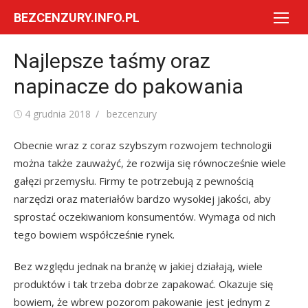
Skip
BEZCENZURY.INFO.PL
to
content
Najlepsze taśmy oraz
napinacze do pakowania
Posted
Author
4 grudnia 2018
bezcenzury
on
Obecnie wraz z coraz szybszym rozwojem technologii
można także zauważyć, że rozwija się równocześnie wiele
gałęzi przemysłu. Firmy te potrzebują z pewnością
narzędzi oraz materiałów bardzo wysokiej jakości, aby
sprostać oczekiwaniom konsumentów. Wymaga od nich
tego bowiem współcześnie rynek.
Bez względu jednak na branżę w jakiej działają, wiele
produktów i tak trzeba dobrze zapakować. Okazuje się
bowiem, że wbrew pozorom pakowanie jest jednym z