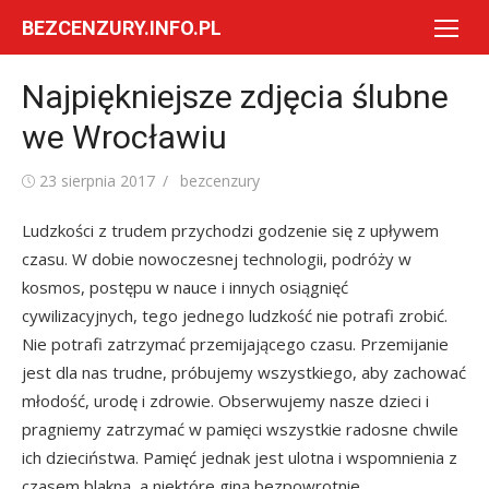
Skip
BEZCENZURY.INFO.PL
to
content
Najpiękniejsze zdjęcia ślubne
we Wrocławiu
Posted
Author
23 sierpnia 2017
bezcenzury
on
Ludzkości z trudem przychodzi godzenie się z upływem
czasu. W dobie nowoczesnej technologii, podróży w
kosmos, postępu w nauce i innych osiągnięć
cywilizacyjnych, tego jednego ludzkość nie potrafi zrobić.
Nie potrafi zatrzymać przemijającego czasu. Przemijanie
jest dla nas trudne, próbujemy wszystkiego, aby zachować
młodość, urodę i zdrowie. Obserwujemy nasze dzieci i
pragniemy zatrzymać w pamięci wszystkie radosne chwile
ich dzieciństwa. Pamięć jednak jest ulotna i wspomnienia z
czasem blakną, a niektóre giną bezpowrotnie.