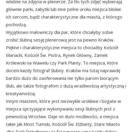
właśnie na zdjęcia w plenerze. Za tło tych zdjęć wybierają
głównie parki, zabytki lub inne pełne uroku miejsca bliskie
ich sercom, bądź charakterystyczne dla miasta, z którego
pochodzą.
Wyjątkowo malowniczy dla par, które chciałyby sobie
zrobić ślubną sesję plenerową jest na pewno Kraków.
Piękne i charakterystyczne miejsca to chociażby Kościół
Mariacki, Kościół Św. Piotra, Rynek Główny, Zamek
Królewski na Wawelu czy Park Planty. To miejsca, które
doceni każdy fotograf ślubny. Kraków ma tutaj naprawdę
bardzo dużo do zaoferowania nie tylko parom biorącym
ślub, ale także fotografom z dużą wrażliwością artystyczną i
kreatywnością.
Innym miastem, które jest niezwykle urokliwe i bogate w
miejsca sprzyjające wykonywaniu sesji ślubnych jest z
pewnością Wrocław. Daje on dużo możliwości, a miejsca
takie jak Most Tumski, Kościół Św. Elżbiety, Stare Miasto
albo Park Południowy za fascynujące uzna każdy dobry