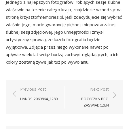
Jednego z najlepszych fotografów, robiących sesje ślubne
właściwie na terenie całego kraju, znajdziecie wchodząc na
stronę krzysztofmemories.pl. Jeśli zdecydujecie się wybrać
właśnie jego, macie gwarancję pięknej i niepowtarzalnej
ślubnej sesji zdjęciowej. Jego umiejętności i zmysł
artystyczny sprawią, że każda fotografia będzie
wyjątkowa. Zdjęcia przez niego wykonane nawet po
upływie wielu lat wciąż budzą zachwyt oglądających, a ich
kolory zostaną żywe jak tuż po wywołaniu.
Nawigacja
Previous Post
Next Post
wpisu
HANDS-2069864_1280
POZYCZKA-BEZ-
ZASWIADCZEN