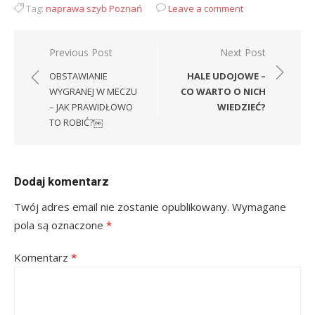
Tag:
naprawa szyb Poznań
Leave a comment
Nawigacja
Previous Post
Next Post
wpisu
OBSTAWIANIE
HALE UDOJOWE –
WYGRANEJ W MECZU
CO WARTO O NICH
– JAK PRAWIDŁOWO
WIEDZIEĆ?
TO ROBIĆ?￼
Dodaj komentarz
Twój adres email nie zostanie opublikowany.
Wymagane
pola są oznaczone
*
Komentarz
*