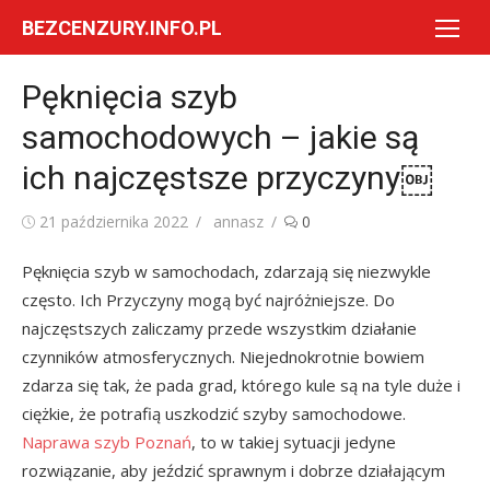
Skip
BEZCENZURY.INFO.PL
to
content
Pęknięcia szyb
samochodowych – jakie są
ich najczęstsze przyczyny￼
Posted
Author
21 października 2022
annasz
0
on
Pęknięcia szyb w samochodach, zdarzają się niezwykle
często. Ich Przyczyny mogą być najróżniejsze. Do
najczęstszych zaliczamy przede wszystkim działanie
czynników atmosferycznych. Niejednokrotnie bowiem
zdarza się tak, że pada grad, którego kule są na tyle duże i
ciężkie, że potrafią uszkodzić szyby samochodowe.
Naprawa szyb Poznań
, to w takiej sytuacji jedyne
rozwiązanie, aby jeździć sprawnym i dobrze działającym