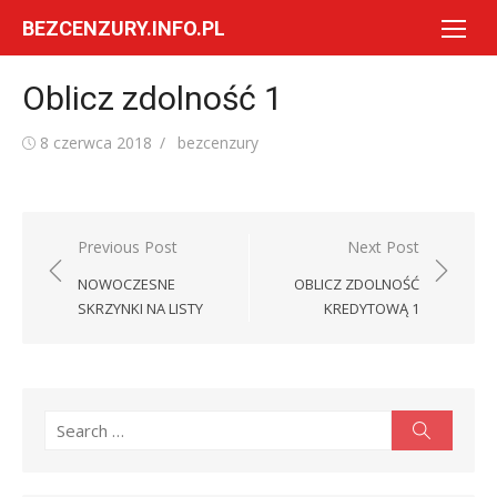
Skip
BEZCENZURY.INFO.PL
to
content
Oblicz zdolność 1
Posted
Author
8 czerwca 2018
bezcenzury
on
Nawigacja
Previous Post
Next Post
wpisu
NOWOCZESNE
OBLICZ ZDOLNOŚĆ
SKRZYNKI NA LISTY
KREDYTOWĄ 1
Search
Search
for: