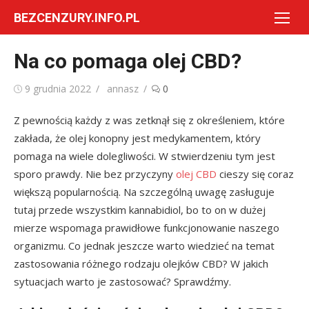
Skip
BEZCENZURY.INFO.PL
to
content
Na co pomaga olej CBD?
Posted
Author
9 grudnia 2022
annasz
0
on
Z pewnością każdy z was zetknął się z określeniem, które
zakłada, że olej konopny jest medykamentem, który
pomaga na wiele dolegliwości. W stwierdzeniu tym jest
sporo prawdy. Nie bez przyczyny
olej CBD
cieszy się coraz
większą popularnością. Na szczególną uwagę zasługuje
tutaj przede wszystkim kannabidiol, bo to on w dużej
mierze wspomaga prawidłowe funkcjonowanie naszego
organizmu. Co jednak jeszcze warto wiedzieć na temat
zastosowania różnego rodzaju olejków CBD? W jakich
sytuacjach warto je zastosować? Sprawdźmy.