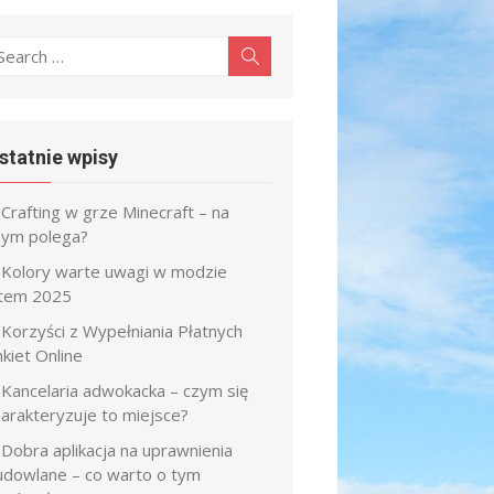
earch
Search
r:
statnie wpisy
Crafting w grze Minecraft – na
zym polega?
Kolory warte uwagi w modzie
atem 2025
Korzyści z Wypełniania Płatnych
kiet Online
Kancelaria adwokacka – czym się
harakteryzuje to miejsce?
Dobra aplikacja na uprawnienia
udowlane – co warto o tym