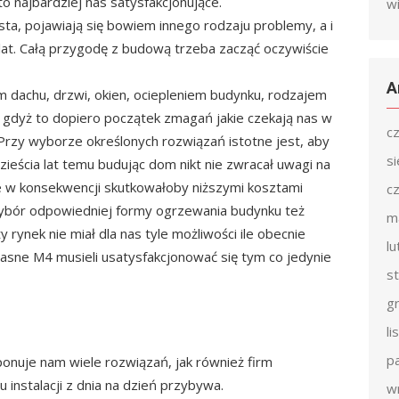
 najbardziej nas satysfakcjonujące.
w
ta, pojawiają się bowiem innego rodzaju problemy, a i
at. Całą przygodę z budową trzeba zacząć oczywiście
A
 dachu, drzwi, okien, ociepleniem budynku, rodzajem
 gdyż to dopiero początek zmagań jakie czekają nas w
c
Przy wyborze określonych rozwiązań istotne jest, aby
s
ieścia lat temu budując dom nikt nie zwracał uwagi na
e w konsekwencji skutkowałoby niższymi kosztami
c
wybór odpowiedniej formy ogrzewania budynku też
m
 rynek nie miał dla nas tyle możliwości ile obecnie
l
sne M4 musieli usatysfakcjonować się tym co jedynie
s
g
l
p
ponuje nam wiele rozwiązań, jak również firm
instalacji z dnia na dzień przybywa.
w