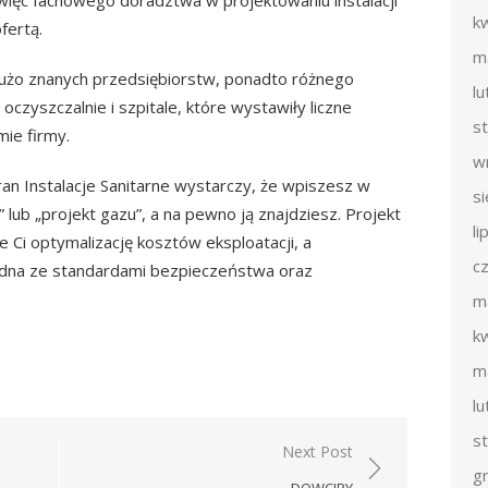
k
fertą.
m
 dużo znanych przedsiębiorstw, ponadto różnego
l
oczyszczalnie i szpitale, które wystawiły liczne
s
ie firmy.
w
Eran Instalacje Sanitarne wystarczy, że wpiszesz w
s
 lub „projekt gazu”, a na pewno ją znajdziesz. Projekt
li
 Ci optymalizację kosztów eksploatacji, a
c
dna ze standardami bezpieczeństwa oraz
m
k
m
l
s
Next Post
g
DOWCIPY