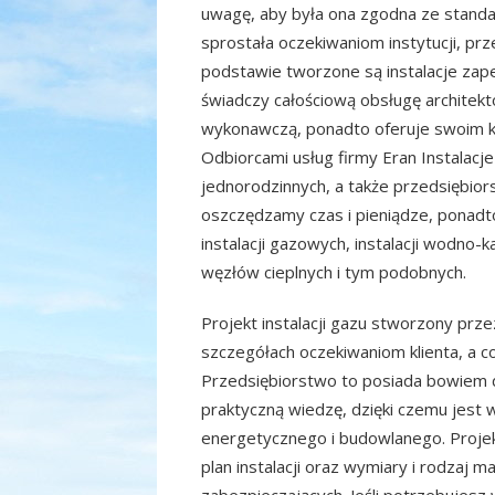
uwagę, aby była ona zgodna ze stan
sprostała oczekiwaniom instytucji, prz
podstawie tworzone są instalacje zape
świadczy całościową obsługę architek
wykonawczą, ponadto oferuje swoim k
Odbiorcami usług firmy Eran Instalacj
jednorodzinnych, a także przedsiębior
oszczędzamy czas i pieniądze, ponad
instalacji gazowych, instalacji wodno-kan
węzłów cieplnych i tym podobnych.
Projekt instalacji gazu stworzony prz
szczegółach oczekiwaniom klienta, a 
Przedsiębiorstwo to posiada bowiem d
praktyczną wiedzę, dzięki czemu jes
energetycznego i budowlanego. Projekt
plan instalacji oraz wymiary i rodzaj 
zabezpieczających. Jeśli potrzebujesz