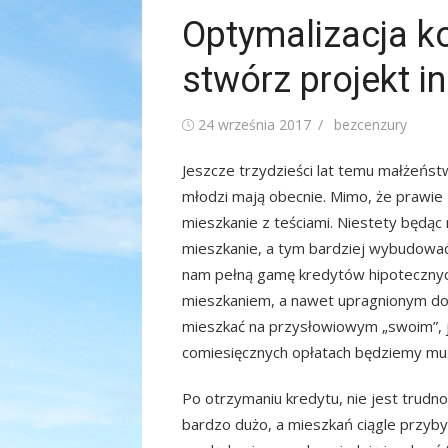
Optymalizacja k
stwórz projekt in
Posted
Author
24 września 2017
bezcenzury
on
Jeszcze trzydzieści lat temu małżeństw
młodzi mają obecnie. Mimo, że prawie 
mieszkanie z teściami. Niestety będąc 
mieszkanie, a tym bardziej wybudować
nam pełną gamę kredytów hipoteczny
mieszkaniem, a nawet upragnionym d
mieszkać na przysłowiowym „swoim”, j
comiesięcznych opłatach będziemy mus
Po otrzymaniu kredytu, nie jest trudno
bardzo dużo, a mieszkań ciągle przyb