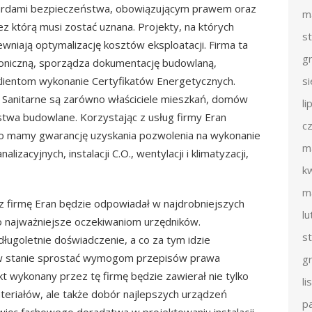
dardami bezpieczeństwa, obowiązującym prawem oraz
m
ez którą musi zostać uznana. Projekty, na których
s
wniają optymalizację kosztów eksploatacji. Firma ta
g
toniczną, sporządza dokumentację budowlaną,
lientom wykonanie Certyfikatów Energetycznych.
s
e Sanitarne są zarówno właściciele mieszkań, domów
li
stwa budowlane. Korzystając z usług firmy Eran
c
to mamy gwarancję uzyskania pozwolenia na wykonanie
m
alizacyjnych, instalacji C.O., wentylacji i klimatyzacji,
k
m
ez firmę Eran będzie odpowiadał w najdrobniejszych
l
co najważniejsze oczekiwaniom urzędników.
s
ługoletnie doświadczenie, a co za tym idzie
t w stanie sprostać wymogom przepisów prawa
g
 wykonany przez tę firmę będzie zawierał nie tylko
l
materiałów, ale także dobór najlepszych urządzeń
p
 więc fachowego doradztwa w projektowaniu instalacji