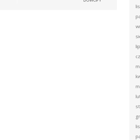
l
p
w
s
li
c
m
k
m
l
s
g
l
p