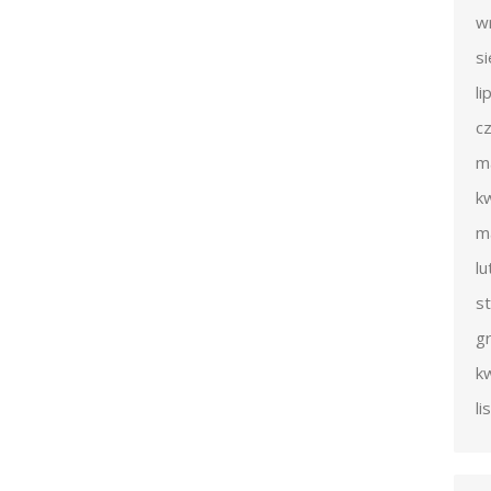
w
s
li
c
m
k
m
l
s
g
k
l