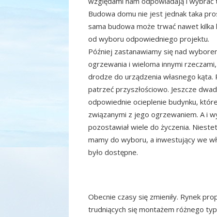
względami nam odpowiadają i wybrać to
Budowa domu nie jest jednak taka pros
sama budowa może trwać nawet kilka l
od wyboru odpowiedniego projektu.
Później zastanawiamy się nad wyborem
ogrzewania i wieloma innymi rzeczami,
drodze do urządzenia własnego kąta. 
patrzeć przyszłościowo. Jeszcze dwadz
odpowiednie ocieplenie budynku, któr
związanymi z jego ogrzewaniem. A i 
pozostawiał wiele do życzenia. Niestety
mamy do wyboru, a inwestujący we wła
było dostępne.
Obecnie czasy się zmieniły. Rynek pro
trudniących się montażem różnego typu 