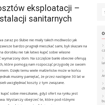
osztów eksploatacji –
S
stalacji sanitarnych
fo
O
a zaraz po ślubie nie miały takich możliwości jak
zawsze bardzo pragnęli mieszkać sami, byli skazani na
c
na dorobku nie tak łatwo kupić sobie własne
 wymarzony dom. Na szczęście banki obecnie oferują
l
ch, które pomogą nam rozpocząć przygodę ze swoim
omem. Dzięki temu wiele małżeństw może w końcu
An
ednak musimy pamiętać, że przez następne 30 lat w
ieli uwzględniać koszty z tym związane.
c
 kupić sobie mieszkanie, gdyż ofert na rynku jest
ywa. Wystarczy obejrzeć te, które pod różnymi
b