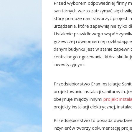
Przed wyborem odpowiedniej firmy mon
sanitarnych warto zatrzymać się chwilę
który pomoże nam stworzyć projekt i
urządzenia, które zapewnią nie tylko dł
Ustalenie prawidłowego współczynnika 
grzewczej równomierniej rozkładające
danym budynku jest w stanie zapewnić 
centralnego ogrzewania, która skutkuj
inwestycyjnymi.
Przedsiębiorstwo Eran Instalacje Sani
projektowaniu instalacji sanitarnych. J
obejmuje między innymi
projekt instal
projekty instalacji elektrycznej, instal
Przedsiębiorstwo to posiada dwudzies
inżynierów tworzy dokumentację proj