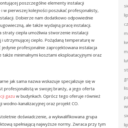
tującej poszczególne elementy instalacji
s
 i w pierwszej kolejności poszukać profesjonalisty,
li
nstalacji. Dobierze nam dodatkowo odpowiednie
c
ugowieczną, ale także wydajną pracę instalacji.
straty ciepła umożliwia stworzenie instalacji
m
j i utrzymującej ciepło. Pożądaną temperaturę w
k
jedynie profesjonalnie zaprojektowana instalacja
m
e także minimalnymi kosztami eksploatacyjnymi oraz
l
s
g
tarne jak sama nazwa wskazuje specjalizuje się w
l
est profesjonalistą w swojej branży, a jego oferta
acji gazu
w budynkach. Oprócz tego oferuje również
p
acji wodno-kanalizacyjnej oraz projekt CO.
w
s
toletnie doświadczenie, a wykwalifikowana grupa
ektową spełniającą najwyższe normy. Zwraca przy tym
li