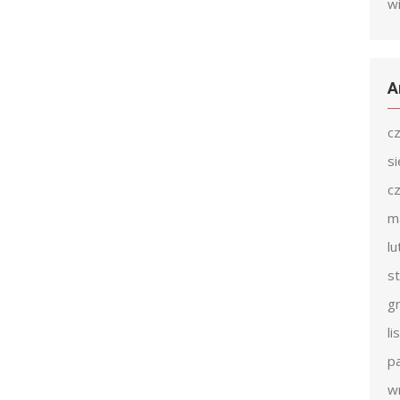
w
A
c
s
c
m
l
s
g
l
p
w