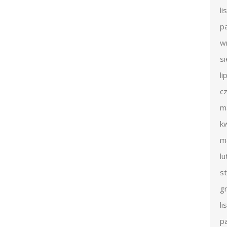
l
p
w
s
li
c
m
k
m
l
s
g
l
p