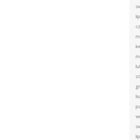
s
li
c
m
k
m
l
s
g
l
p
w
s
li