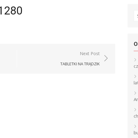
1280
S
fo
O
Next Post
TABLETKI NA TRĄDZIK
c
l
An
c
b