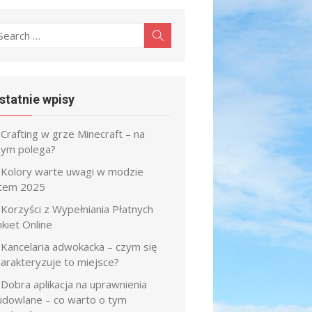
earch
Search
r:
statnie wpisy
Crafting w grze Minecraft – na
zym polega?
Kolory warte uwagi w modzie
atem 2025
Korzyści z Wypełniania Płatnych
kiet Online
Kancelaria adwokacka – czym się
harakteryzuje to miejsce?
Dobra aplikacja na uprawnienia
udowlane – co warto o tym