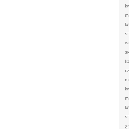
k
m
l
s
w
s
li
c
m
k
m
l
s
g