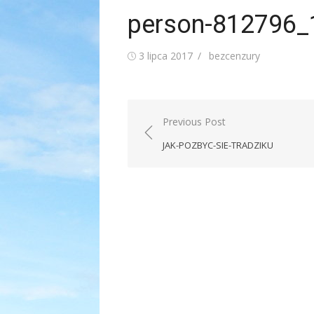
person-812796_
Posted
Author
3 lipca 2017
bezcenzury
on
Nawigacja
Previous Post
wpisu
JAK-POZBYC-SIE-TRADZIKU