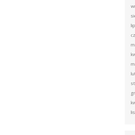
w
s
li
c
m
k
m
l
s
g
k
l