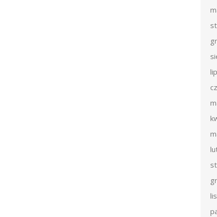
m
s
g
s
li
c
m
k
m
l
s
g
l
p