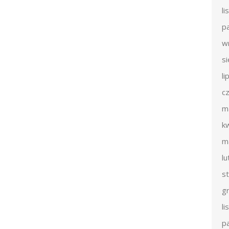
l
p
w
s
li
c
m
k
m
l
s
g
l
p