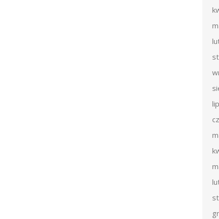
k
m
l
s
w
s
li
c
m
k
m
l
s
g