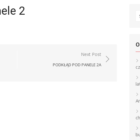
ele 2
S
fo
O
Next Post
PODKŁĄD POD PANELE 2A
c
l
An
c
b