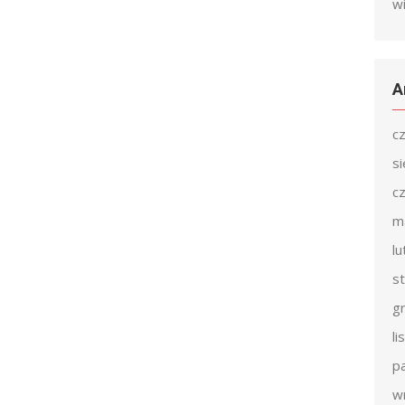
w
A
c
s
c
m
l
s
g
l
p
w