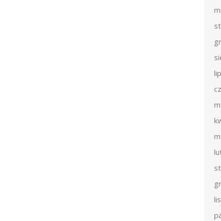
m
s
g
s
li
c
m
k
m
l
s
g
l
p