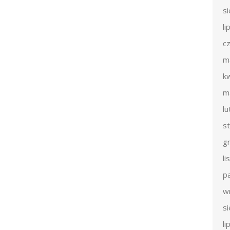
s
li
c
m
k
m
l
s
g
l
p
w
s
li