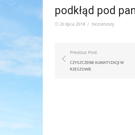
podkłąd pod pan
Posted
Author
20 lipca 2018
bezcenzury
on
Nawigacja
Previous Post
wpisu
CZYSZCZENIE KLIMATYZACJI W
RZESZOWIE