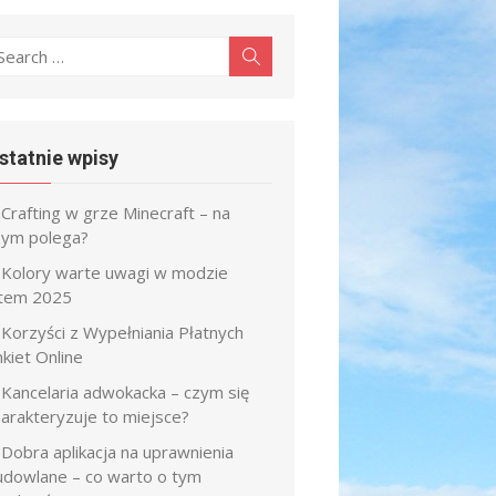
earch
Search
r:
statnie wpisy
Crafting w grze Minecraft – na
zym polega?
Kolory warte uwagi w modzie
atem 2025
Korzyści z Wypełniania Płatnych
kiet Online
Kancelaria adwokacka – czym się
harakteryzuje to miejsce?
Dobra aplikacja na uprawnienia
udowlane – co warto o tym