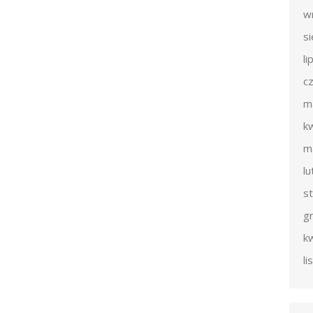
w
s
li
c
m
k
m
l
s
g
k
l