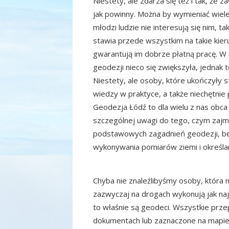
Niestety, ale zdarza się też i tak, że
jak powinny. Można by wymieniać wiele
młodzi ludzie nie interesują się nim, t
stawia przede wszystkim na takie kier
gwarantują im dobrze płatną pracę. W u
geodezji nieco się zwiększyła, jednak t
Niestety, ale osoby, które ukończyły 
wiedzy w praktyce, a także niechętnie 
Geodezja Łódź to dla wielu z nas obca d
szczególnej uwagi do tego, czym zajmu
podstawowych zagadnień geodezji, będ
wykonywania pomiarów ziemi i określan
Chyba nie znaleźlibyśmy osoby, która n
zazwyczaj na drogach wykonują jak naj
to właśnie są geodeci. Wszystkie pr
dokumentach lub zaznaczone na mapie,