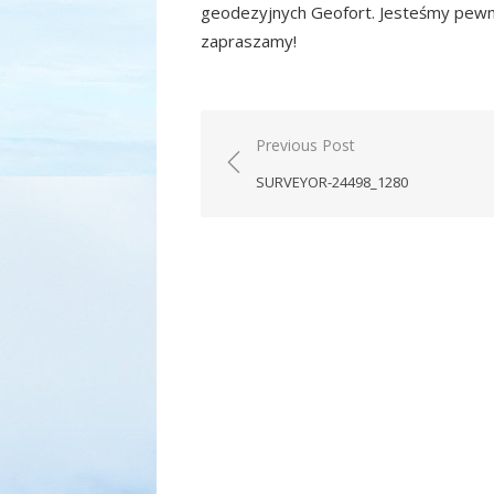
geodezyjnych Geofort. Jesteśmy pewni,
zapraszamy!
Nawigacja
Previous Post
wpisu
SURVEYOR-24498_1280