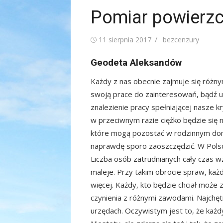
Pomiar powierzc
Posted
Author
11 sierpnia 2017
bezcenzury
on
Geodeta Aleksandów
Każdy z nas obecnie zajmuje się różn
swoją prace do zainteresowań, bądź u
znalezienie pracy spełniającej nasze k
w przeciwnym razie ciężko będzie się 
które mogą pozostać w rodzinnym domu
naprawdę sporo zaoszczędzić. W Pols
Liczba osób zatrudnianych cały czas w
maleje. Przy takim obrocie spraw, każd
więcej. Każdy, kto będzie chciał może 
czynienia z różnymi zawodami. Najchętn
urzędach. Oczywistym jest to, że każd