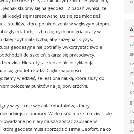
 zawody nie cieszą się, aż tak dużym zainteresowaniem,
w
, jednak skupmy się na geodezji. Z badań wynika, że
ak jak kiedyś się interesowano. Dzisiejsza młodzież
unki studiów, które po ukończeniu w większym stopniu
A
biegłych latach, liczba chętnych podjęcia pracy w
o dalej zbyt mała liczba, aby zażegnać kryzys.
c
studia geodezyjne nie potrafiły wykorzystać swojej
s
podchodzili do szkoleń, skarżą się pracodawcy.
ziedzina. Niestety, ale ludzie nie przykładają
c
je się geodeta Łódź. Dzięki znajomości
m
ziemy wiedzieć, że jest ona nauką, która służy do
l
iem położenia punktów na jej powierzchni.
s
g
igdy w życiu nie widziała robotników, którzy
l
dokładniejsze pomiary. Wiele osób może to dziwić, ale
p
zeprowadzone pomiary muszą zostać zapisane w
 którą geodeta musi sporządzić. Firma Geofort, na co
w