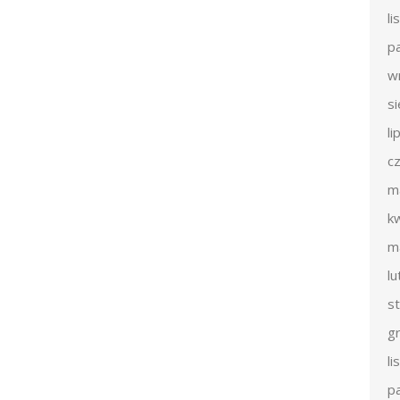
l
p
w
s
li
c
m
k
m
l
s
g
l
p