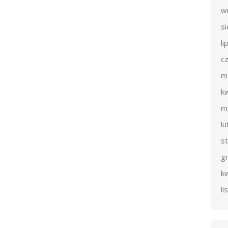
w
s
li
c
m
k
m
l
s
g
k
l