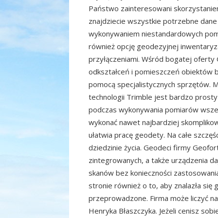
Państwo zainteresowani skorzystaniem 
znajdziecie wszystkie potrzebne dane 
wykonywaniem niestandardowych pomi
również opcję geodezyjnej inwentary
przyłączeniami. Wśród bogatej oferty
odkształceń i pomieszczeń obiektów 
pomocą specjalistycznych sprzętów. M
technologii Trimble jest bardzo prosty
podczas wykonywania pomiarów wszel
wykonać nawet najbardziej skomplikow
ułatwia pracę geodety. Na całe szczęśc
dziedzinie życia. Geodeci firmy Geof
zintegrowanych, a także urządzenia d
skanów bez konieczności zastosowania
stronie również o to, aby znalazła się g
przeprowadzone. Firma może liczyć n
Henryka Błaszczyka. Jeżeli cenisz sobi