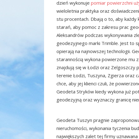
dzień wykonuje
pomiar powierzchni u
wieloletnia praktyka oraz doświadczeni
stu procentach. Dbają o to, aby każdy 
starań, aby pomoc z zakresu prac ge
Aleksandrów podczas wykonywania zlec
geodezyjnego marki Trimble. Jest to sp
opierają na najnowszej technologii. Ge
starannością wykona powierzone mu za
znajdują się w Łodzi oraz Zelgoszczy
terenie Łodzi, Tuszyna, Zgierza oraz 
chce, aby jej klienci czuli, że powierz
Geodeta Stryków kiedy wykona już pot
geodezyjną oraz wyznaczy granicę nie
Geodeta Tuszyn pragnie zaproponować 
nieruchomości, wykonania tyczenia bu
największych zalet tej firmy uznawana 