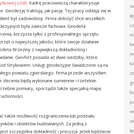
żytkowej Łódź
. Kadrę pracowniczą charakteryzuje
s
e. Geodezję traktują, jak pasję. Tej pracy oddają się w
li
klient był zadowolony. Firma dołożyć chce wszelkich
c
odezyjnych była zawsze fachowa. Geodeta
enia, korzysta tylko z profesjonalnego sprzętu
m
rzęt o najwyższej jakości, które swoje działanie
k
odeta Brzeziny z największą dokładnością i
m
danie. Geofort posiada aż dwie siedziby, które
l
 pod Strykowem. Usługi geodezyjne świadczone są na
całego powiatu zgierskiego. Firma przede wszystkim
s
one zlecenia będą wykonane sumiennie i rzetelnie.
g
rzebne pomiary, sporządzi także specjalną mapę
l
ruchomości.
p
w
także możliwość rozgraniczenia lub podziału
s
dynków i obiektów budowlanych. Za jedną z
li
jest szczególna dokładność i precyzja. Jeżeli będziecie