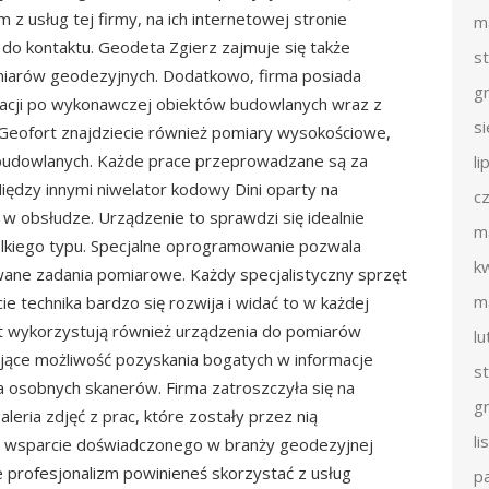
z usług tej firmy, na ich internetowej stronie
m
do kontaktu. Geodeta Zgierz zajmuje się także
s
arów geodezyjnych. Dodatkowo, firma posiada
g
zacji po wykonawczej obiektów budowlanych wraz z
s
 Geofort znajdziecie również pomiary wysokościowe,
budowlanych. Każde prace przeprowadzane są za
li
iędzy innymi niwelator kodowy Dini oparty na
c
 w obsłudze. Urządzenie to sprawdzi się idealnie
m
kiego typu. Specjalne oprogramowanie pozwala
k
ane zadania pomiarowe. Każdy specjalistyczny sprzęt
m
ie technika bardzo się rozwija i widać to w każdej
ort wykorzystują również urządzenia do pomiarów
l
ające możliwość pozyskania bogatych w informacje
s
 osobnych skanerów. Firma zatroszczyła się na
g
aleria zdjęć z prac, które zostały przez nią
l
a wsparcie doświadczonego w branży geodezyjnej
e profesjonalizm powinieneś skorzystać z usług
p