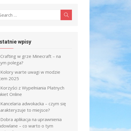
earch
Search
r:
statnie wpisy
Crafting w grze Minecraft – na
zym polega?
Kolory warte uwagi w modzie
atem 2025
Korzyści z Wypełniania Płatnych
kiet Online
Kancelaria adwokacka – czym się
harakteryzuje to miejsce?
Dobra aplikacja na uprawnienia
udowlane – co warto o tym