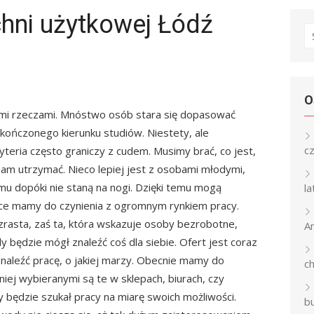
hni użytkowej Łódź
S
fo
O
ymi rzeczami. Mnóstwo osób stara się dopasować
kończonego kierunku studiów. Niestety, ale
c
ryteria często graniczy z cudem. Musimy brać, co jest,
nam utrzymać. Nieco lepiej jest z osobami młodymi,
 dopóki nie staną na nogi. Dzięki temu mogą
l
ce mamy do czynienia z ogromnym rynkiem pracy.
zrasta, zaś ta, która wskazuje osoby bezrobotne,
An
y będzie mógł znaleźć coś dla siebie. Ofert jest coraz
znaleźć pracę, o jakiej marzy. Obecnie mamy do
c
iej wybieranymi są te w sklepach, biurach, czy
y będzie szukał pracy na miarę swoich możliwości.
b