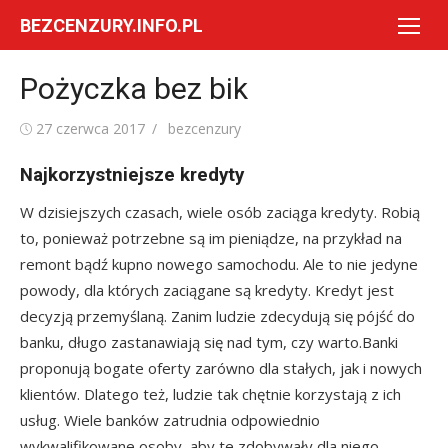
Skip
BEZCENZURY.INFO.PL
to
content
Pożyczka bez bik
Posted
Author
27 czerwca 2017
bezcenzury
on
Najkorzystniejsze kredyty
W dzisiejszych czasach, wiele osób zaciąga kredyty. Robią
to, ponieważ potrzebne są im pieniądze, na przykład na
remont bądź kupno nowego samochodu. Ale to nie jedyne
powody, dla których zaciągane są kredyty. Kredyt jest
decyzją przemyślaną. Zanim ludzie zdecydują się pójść do
banku, długo zastanawiają się nad tym, czy warto.Banki
proponują bogate oferty zarówno dla stałych, jak i nowych
klientów. Dlatego też, ludzie tak chętnie korzystają z ich
usług. Wiele banków zatrudnia odpowiednio
wykwalifikowane osoby, aby te zdobywały dla niego