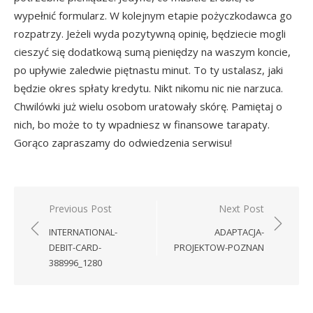
wypełnić formularz. W kolejnym etapie pożyczkodawca go
rozpatrzy. Jeżeli wyda pozytywną opinię, będziecie mogli
cieszyć się dodatkową sumą pieniędzy na waszym koncie,
po upływie zaledwie piętnastu minut. To ty ustalasz, jaki
będzie okres spłaty kredytu. Nikt nikomu nic nie narzuca.
Chwilówki już wielu osobom uratowały skórę. Pamiętaj o
nich, bo może to ty wpadniesz w finansowe tarapaty.
Gorąco zapraszamy do odwiedzenia serwisu!
Nawigacja
Previous Post
Next Post
wpisu
INTERNATIONAL-
ADAPTACJA-
DEBIT-CARD-
PROJEKTOW-POZNAN
388996_1280