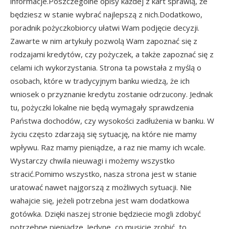
informacje.Poszczególne opisy każdej z kart sprawią, że
będziesz w stanie wybrać najlepszą z nich.Dodatkowo,
poradnik pożyczkobiorcy ułatwi Wam podjęcie decyzji.
Zawarte w nim artykuły pozwolą Wam zapoznać się z
rodzajami kredytów, czy pożyczek, a także zapoznać się z
celami ich wykorzystania. Strona ta powstała z myślą o
osobach, które w tradycyjnym banku wiedzą, że ich
wniosek o przyznanie kredytu zostanie odrzucony. Jednak
tu, pożyczki lokalne nie będą wymagały sprawdzenia
Państwa dochodów, czy wysokości zadłużenia w banku. W
życiu często zdarzają się sytuację, na które nie mamy
wpływu. Raz mamy pieniądze, a raz nie mamy ich wcale.
Wystarczy chwila nieuwagi i możemy wszystko
stracić.Pomimo wszystko, nasza strona jest w stanie
uratować nawet najgorszą z możliwych sytuacji. Nie
wahajcie się, jeżeli potrzebna jest wam dodatkowa
gotówka. Dzięki naszej stronie będziecie mogli zdobyć
potrzebne pieniądze. Jedyne, co musicie zrobić, to