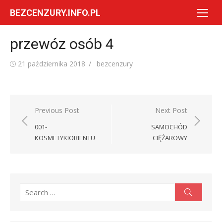
Skip
BEZCENZURY.INFO.PL
to
content
przewóz osób 4
Posted
Author
21 października 2018
bezcenzury
on
Nawigacja
Previous Post
Next Post
wpisu
001-
SAMOCHÓD
KOSMETYKIORIENTU
CIĘŻAROWY
Search
Search
for: